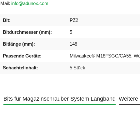
Mail:
info@adunox.com
Bit:
PZ2
Bitdurchmesser (mm):
5
Bitlänge (mm):
148
Passende Geräte:
Milwaukee® M18FSGC/CA55, Wü
Schachtelinhalt:
5 Stück
Bits für Magazinschrauber System Langband
Weitere 
Produktgalerie überspringen