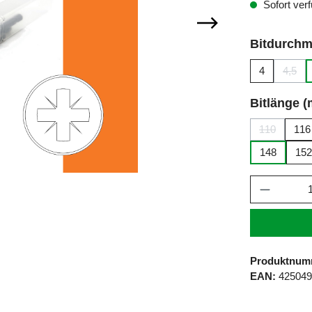
Sofort verf
Bitdurchm
4
4,5
(Diese
Bitlänge 
110
116
(Diese Opti
148
15
Produkt 
Produktnum
EAN:
42504