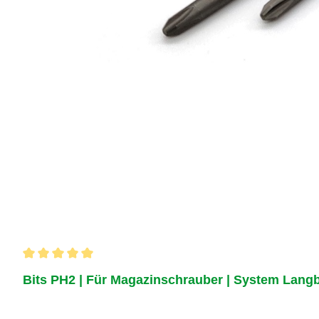
Durchschnittliche Bewertung von 5 von 5 Sternen
Bits PH2 | Für Magazinschrauber | System Langb