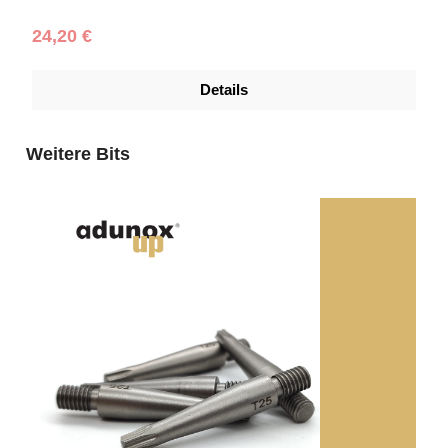
Regulärer Preis:
24,20 €
Details
Produktgalerie überspringen
Weitere Bits