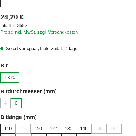
Regulärer Preis:
24,20 €
Inhalt:
5 Stück
Preise inkl. MwSt. zzgl. Versandkosten
Sofort verfügbar, Lieferzeit: 1-2 Tage
auswählen
Bit
TX25
auswählen
Bitdurchmesser (mm)
5
6
(Diese Option ist zurzeit nicht verfügbar.)
auswählen
Bitlänge (mm)
110
116
120
127
130
140
146
152
(Diese Option ist zurzeit nicht verfügbar.)
(Diese Option ist zurz
(Diese Option