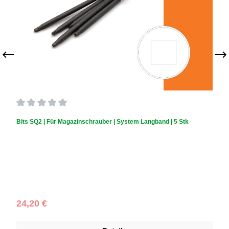
Durchschnittliche Bewertung von 0 von 5 Sternen
Bits SQ2 | Für Magazinschrauber | System Langband | 5 Stk
Regulärer Preis:
24,20 €