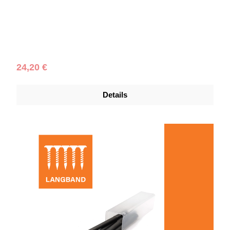
Regulärer Preis:
24,20 €
Details