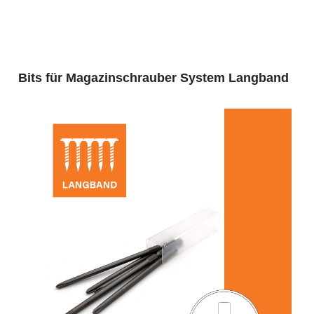
Produktgalerie überspringen
Bits für Magazinschrauber System Langband