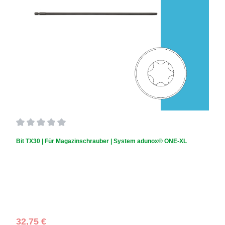
Durchschnittliche Bewertung von 0 von 5 Sternen
Bit TX30 | Für Magazinschrauber | System adunox® ONE-XL
Regulärer Preis:
32,75 €