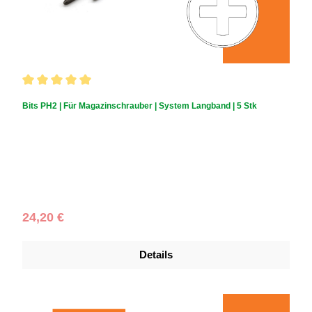
Durchschnittliche Bewertung von 5 von 5 Sternen
Bits PH2 | Für Magazinschrauber | System Langband | 5 Stk
Regulärer Preis:
24,20 €
Details