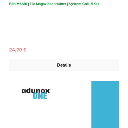
Bits M5/M6 | Für Magazinschrauber | System Coil | 5 Stk
Regulärer Preis:
24,20 €
Details