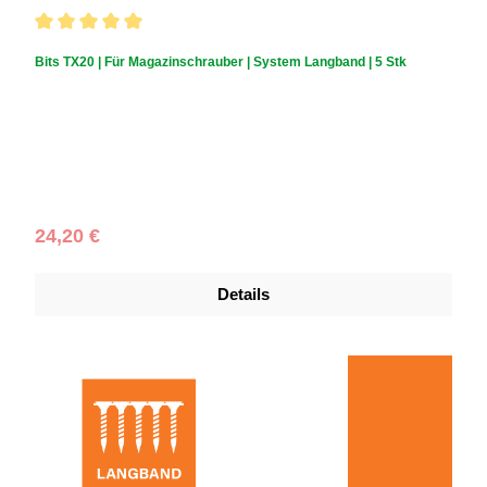
Durchschnittliche Bewertung von 5 von 5 Sternen
Bits TX20 | Für Magazinschrauber | System Langband | 5 Stk
Regulärer Preis:
24,20 €
Details