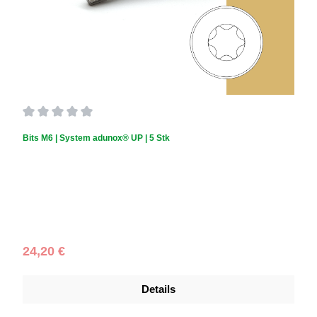
Durchschnittliche Bewertung von 0 von 5 Sternen
Bits M6 | System adunox® UP | 5 Stk
Regulärer Preis:
24,20 €
Details