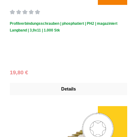
Durchschnittliche Bewertung von 0 von 5 Sternen
Profilverbindungsschrauben | phosphatiert | PH2 | magaziniert
Langband | 3,9x11 | 1.000 Stk
Schraubendurchmesser (mm):
3,9
|
Schraubenlänge (mm):
11
|
Schachtelinhalt:
1.000 Stück
Regulärer Preis:
19,80 €
Details