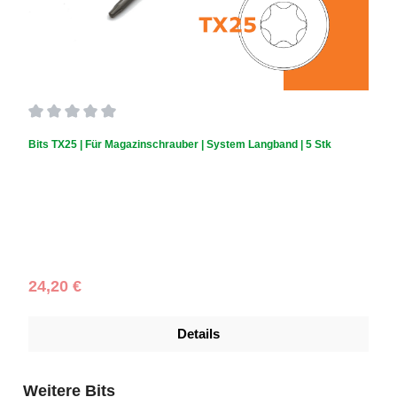
Durchschnittliche Bewertung von 0 von 5 Sternen
Bits TX25 | Für Magazinschrauber | System Langband | 5 Stk
Regulärer Preis:
24,20 €
Details
Produktgalerie überspringen
Weitere Bits