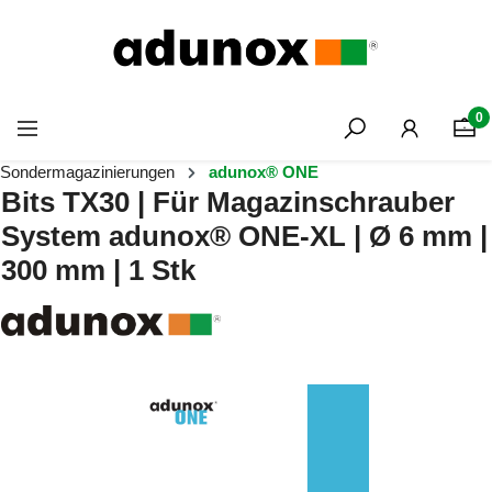
Zum Hauptinhalt springen
0
Sondermagazinierungen
adunox® ONE
Bits TX30 | Für Magazinschrauber
System adunox® ONE-XL | Ø 6 mm |
300 mm | 1 Stk
Bildergalerie überspringen