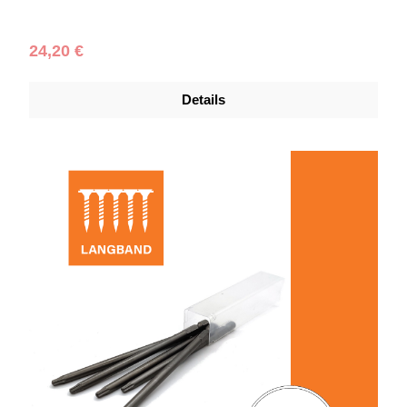
Regulärer Preis:
24,20 €
Details