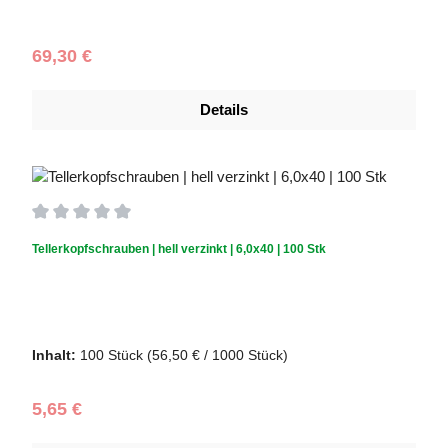
Schachtelinhalt:
1.000 Stück
Regulärer Preis:
69,30 €
Details
Durchschnittliche Bewertung von 0 von 5 Sternen
Tellerkopfschrauben | hell verzinkt | 6,0x40 | 100 Stk
Schraubendurchmesser (mm):
6,0
|
Schraubenlänge (mm):
40
Inhalt:
100 Stück
(56,50 € / 1000 Stück)
Regulärer Preis:
5,65 €