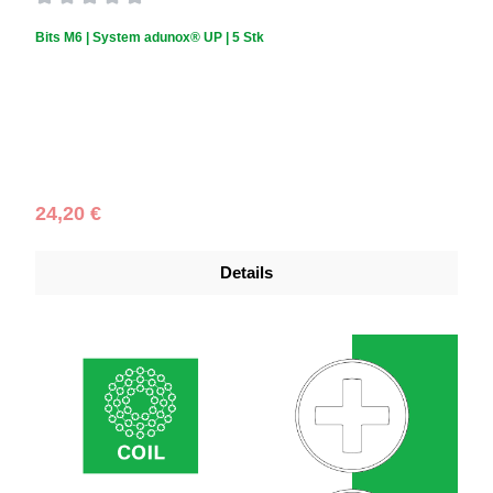
Durchschnittliche Bewertung von 0 von 5 Sternen
Bits M6 | System adunox® UP | 5 Stk
Regulärer Preis:
24,20 €
Details