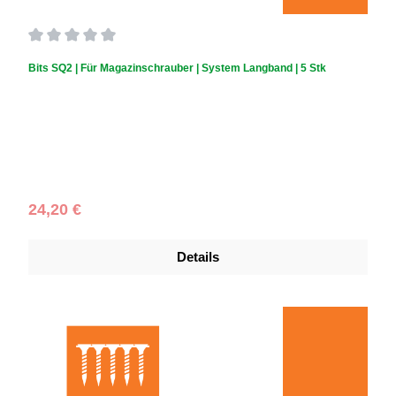
Durchschnittliche Bewertung von 0 von 5 Sternen
Bits SQ2 | Für Magazinschrauber | System Langband | 5 Stk
Regulärer Preis:
24,20 €
Details