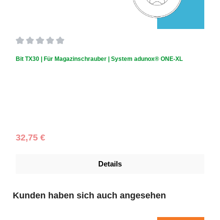
Durchschnittliche Bewertung von 0 von 5 Sternen
Bit TX30 | Für Magazinschrauber | System adunox® ONE-XL
Regulärer Preis:
32,75 €
Details
Produktgalerie überspringen
Kunden haben sich auch angesehen