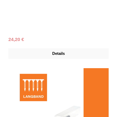
Regulärer Preis:
24,20 €
Details