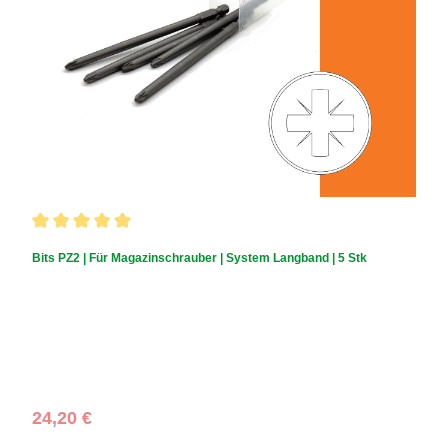
Durchschnittliche Bewertung von 5 von 5 Sternen
Bits PZ2 | Für Magazinschrauber | System Langband | 5 Stk
Regulärer Preis:
24,20 €