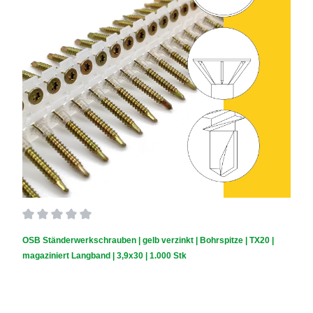
Durchschnittliche Bewertung von 0 von 5 Sternen
OSB Ständerwerkschrauben | gelb verzinkt | Bohrspitze | TX20 |
magaziniert Langband | 3,9x30 | 1.000 Stk
Schraubendurchmesser (mm):
3,9
|
Schraubenlänge (mm):
30
|