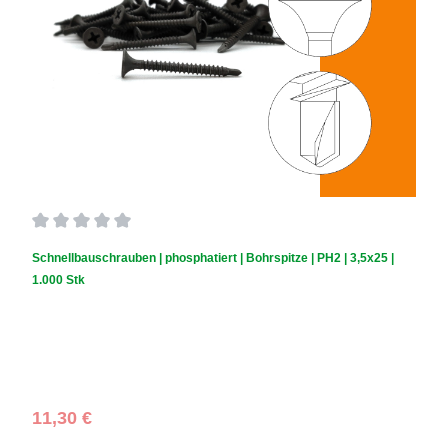
Durchschnittliche Bewertung von 0 von 5 Sternen
Schnellbauschrauben | phosphatiert | Bohrspitze | PH2 | 3,5x25 |
1.000 Stk
Schraubendurchmesser (mm):
3,5
|
Schraubenlänge (mm):
25
Regulärer Preis:
11,30 €