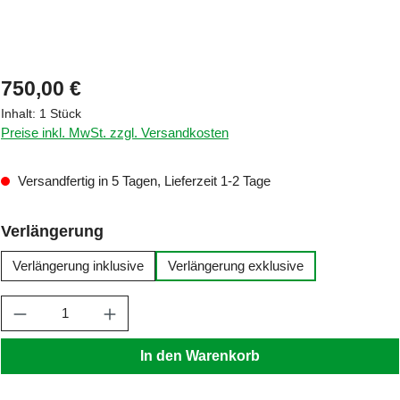
Regulärer Preis:
750,00 €
Inhalt:
1 Stück
Preise inkl. MwSt. zzgl. Versandkosten
Versandfertig in 5 Tagen, Lieferzeit 1-2 Tage
auswählen
Verlängerung
Verlängerung inklusive
Verlängerung exklusive
Produkt Anzahl: Gib den gewünschten Wert ein
In den Warenkorb