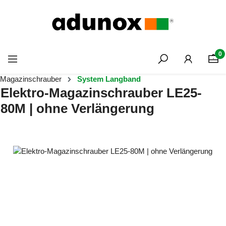
Zum Hauptinhalt springen
0
Magazinschrauber
System Langband
Elektro-Magazinschrauber LE25-
80M | ohne Verlängerung
Bildergalerie überspringen