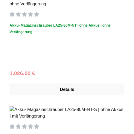
Durchschnittliche Bewertung von 0 von 5 Sternen
Akku- Magazinschrauber LA25-80M-NT | ohne Akkus | ohne
Verlängerung
Akku inklusive?:
OHNE Akkus
|
Verlängerung:
Verlängerung
exklusive
Regulärer Preis:
1.026,00 €
Details
Durchschnittliche Bewertung von 0 von 5 Sternen