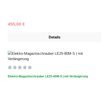
Verlängerung:
Verlängerung exklusive
Regulärer Preis:
455,00 €
Details
Durchschnittliche Bewertung von 0 von 5 Sternen
Elektro-Magazinschrauber LE25-80M-S | mit Verlängerung
Verlängerung:
Verlängerung inklusive