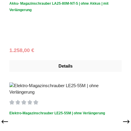
Akku- Magazinschrauber LA25-80M-NT-S | ohne Akkus | mit
Verlängerung
Akku inklusive?:
OHNE Akkus
|
Verlängerung:
Verlängerung
inklusive
Regulärer Preis:
1.258,00 €
Details
Durchschnittliche Bewertung von 0 von 5 Sternen
Elektro-Magazinschrauber LE25-55M | ohne Verlängerung