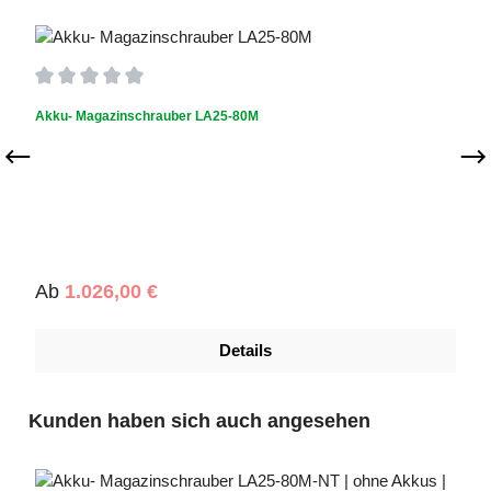
Durchschnittliche Bewertung von 0 von 5 Sternen
Akku- Magazinschrauber LA25-80M
Regulärer Preis:
Ab
1.026,00 €
Details
Produktgalerie überspringen
Kunden haben sich auch angesehen