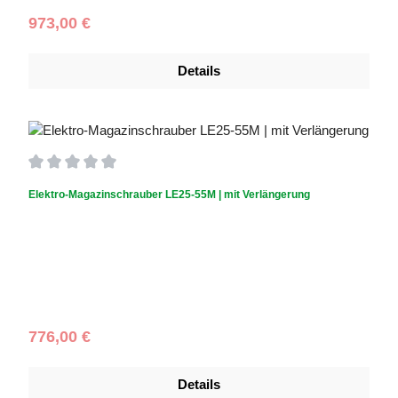
Regulärer Preis:
973,00 €
Details
Durchschnittliche Bewertung von 0 von 5 Sternen
Elektro-Magazinschrauber LE25-55M | mit Verlängerung
Verlängerung:
Verlängerung inklusive
Regulärer Preis:
776,00 €
Details