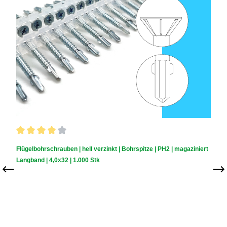
Durchschnittliche Bewertung von 4 von 5 Sternen
Flügelbohrschrauben | hell verzinkt | Bohrspitze | PH2 | magaziniert
Langband | 4,0x32 | 1.000 Stk
Schraubendurchmesser (mm):
4,0
|
Schraubenlänge (mm):
32
|
Schachtelinhalt:
1.000 Stück