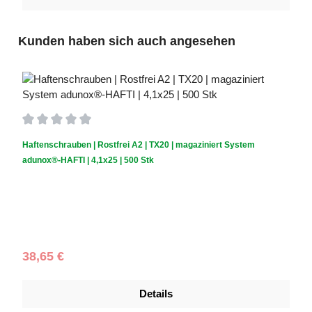
Produktgalerie überspringen
Kunden haben sich auch angesehen
Durchschnittliche Bewertung von 0 von 5 Sternen
Haftenschrauben | Rostfrei A2 | TX20 | magaziniert System
adunox®-HAFTI | 4,1x25 | 500 Stk
Schraubendurchmesser (mm):
4,1
|
Schraubenlänge (mm):
25
|
Schachtelinhalt:
500 Stück
Regulärer Preis:
38,65 €
Details