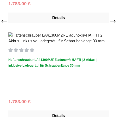
Regulärer Preis:
1.783,00 €
Details
Durchschnittliche Bewertung von 0 von 5 Sternen
Haftenschrauber LA41300M2RE adunox®-HAFTI | 2 Akkus |
inklusive Ladegerät | für Schraubenlänge 30 mm
Akku inklusive?:
2 Akkus
|
Ladegerät:
Ladegerät inklusive
|
Schraubenlänge (mm):
30
Regulärer Preis:
1.783,00 €
Details