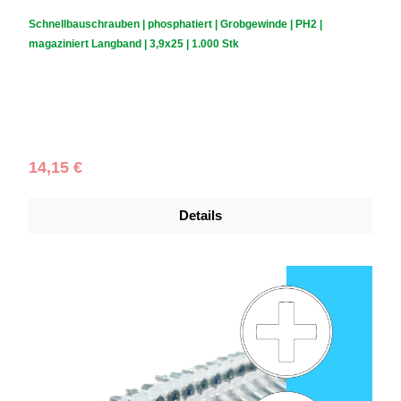
Durchschnittliche Bewertung von 4.85 von 5 Sternen
Schnellbauschrauben | phosphatiert | Grobgewinde | PH2 |
magaziniert Langband | 3,9x25 | 1.000 Stk
Schraubendurchmesser (mm):
3,9
|
Schraubenlänge (mm):
25
|
Schachtelinhalt:
1.000 Stück
Regulärer Preis:
14,15 €
Details