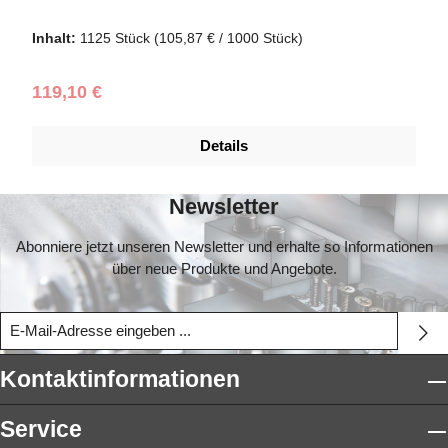
Schraubendurchmesser (mm):
5,0
|
Schraubenlänge (mm):
60
Inhalt:
1125 Stück
(105,87 € / 1000 Stück)
Regulärer Preis:
119,10 €
Details
Newsletter
Abonniere jetzt unseren Newsletter und erhalte so Informationen
über neue Produkte und Angebote.
Kontaktinformationen
Service