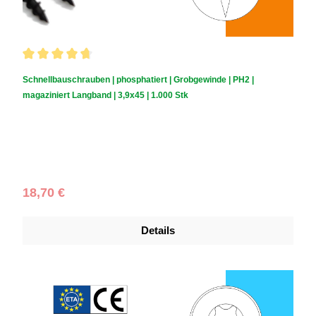
Durchschnittliche Bewertung von 4.85 von 5 Sternen
Schnellbauschrauben | phosphatiert | Grobgewinde | PH2 |
magaziniert Langband | 3,9x45 | 1.000 Stk
Schraubendurchmesser (mm):
3,9
|
Schraubenlänge (mm):
45
|
Schachtelinhalt:
1.000 Stück
Regulärer Preis:
18,70 €
Details