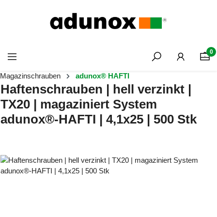
Zum Hauptinhalt springen
0
Magazinschrauben
adunox® HAFTI
Haftenschrauben | hell verzinkt |
TX20 | magaziniert System
adunox®-HAFTI | 4,1x25 | 500 Stk
Bildergalerie überspringen