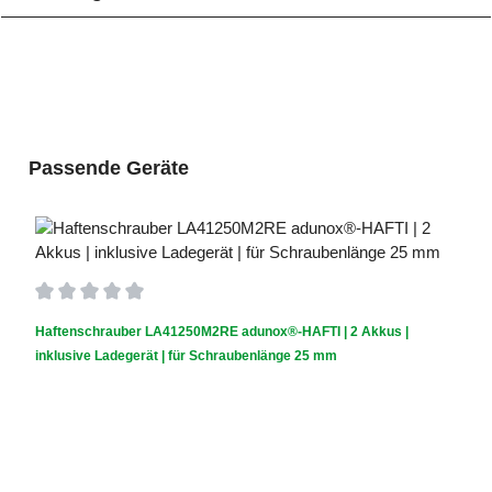
Produktgalerie überspringen
Passende Geräte
Durchschnittliche Bewertung von 0 von 5 Sternen
Haftenschrauber LA41250M2RE adunox®-HAFTI | 2 Akkus |
inklusive Ladegerät | für Schraubenlänge 25 mm
Akku inklusive?:
2 Akkus
|
Ladegerät:
Ladegerät inklusive
|
Schraubenlänge (mm):
25