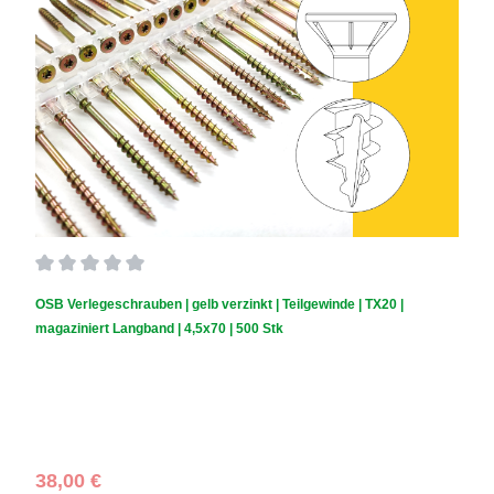
Durchschnittliche Bewertung von 0 von 5 Sternen
OSB Verlegeschrauben | gelb verzinkt | Teilgewinde | TX20 |
magaziniert Langband | 4,5x70 | 500 Stk
Schraubendurchmesser (mm):
4,5
|
Schraubenlänge (mm):
70
|
Schachtelinhalt:
500 Stück
Regulärer Preis:
38,00 €