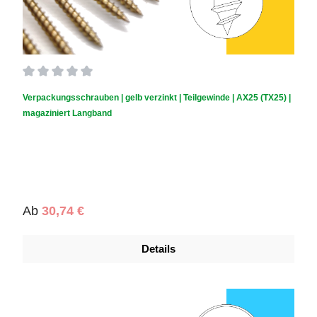
Durchschnittliche Bewertung von 0 von 5 Sternen
Verpackungsschrauben | gelb verzinkt | Teilgewinde | AX25 (TX25) |
magaziniert Langband
Regulärer Preis:
Ab
30,74 €
Details