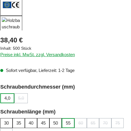
Regulärer Preis:
38,40 €
Inhalt:
500 Stück
Preise inkl. MwSt. zzgl. Versandkosten
Sofort verfügbar, Lieferzeit: 1-2 Tage
auswählen
Schraubendurchmesser (mm)
4,0
5,0
(Diese Option ist zurzeit nicht verfügbar.)
auswählen
Schraubenlänge (mm)
30
35
40
45
50
55
60
65
70
75
(Diese Option ist zurzeit nicht
(Diese Option ist zurze
(Diese Option is
(Diese O