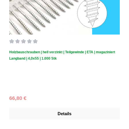
Durchschnittliche Bewertung von 0 von 5 Sternen
Holzbauschrauben | hell verzinkt | Teilgewinde | ETA | magaziniert
Langband | 4,0x55 | 1.000 Stk
Schraubendurchmesser (mm):
4,0
|
Schraubenlänge (mm):
55
|
Schachtelinhalt:
1.000 Stück
Regulärer Preis:
66,80 €
Details