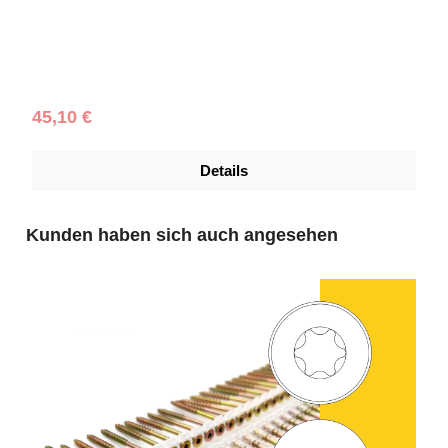
Schraubendurchmesser (mm):
4,5
|
Schraubenlänge (mm):
60
|
Schachtelinhalt:
1.000 Stück
Regulärer Preis:
45,10 €
Details
Produktgalerie überspringen
Kunden haben sich auch angesehen