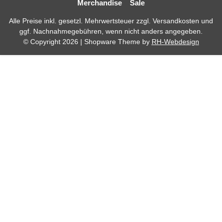
Merchandise
Sale
Alle Preise inkl. gesetzl. Mehrwertsteuer zzgl.
Versandkosten
und
ggf. Nachnahmegebühren, wenn nicht anders angegeben.
© Copyright 2026 | Shopware Theme by
RH-Webdesign