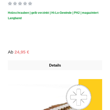
Durchschnittliche Bewertung von 0 von 5 Sternen
Holzschrauben | gelb verzinkt | Hi-Lo-Gewinde | PH2 | magaziniert
Langband
Regulärer Preis:
Ab
24,95 €
Details