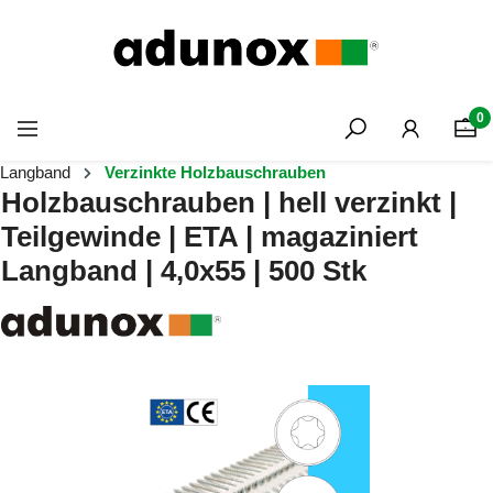
Zum Hauptinhalt springen
0
Langband
Verzinkte Holzbauschrauben
Holzbauschrauben | hell verzinkt |
Teilgewinde | ETA | magaziniert
Langband | 4,0x55 | 500 Stk
Bildergalerie überspringen