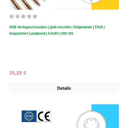
Durchschnittliche Bewertung von 0 von 5 Sternen
OSB Verlegeschrauben | gelb verzinkt | Teilgewinde | TX20 |
magaziniert Langband | 4,5x60 | 500 Stk
Schraubendurchmesser (mm):
4,5
|
Schraubenlänge (mm):
60
|
Schachtelinhalt:
500 Stück
Regulärer Preis:
35,25 €
Details