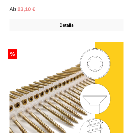
Regulärer Preis:
Ab
23,10 €
Details
%