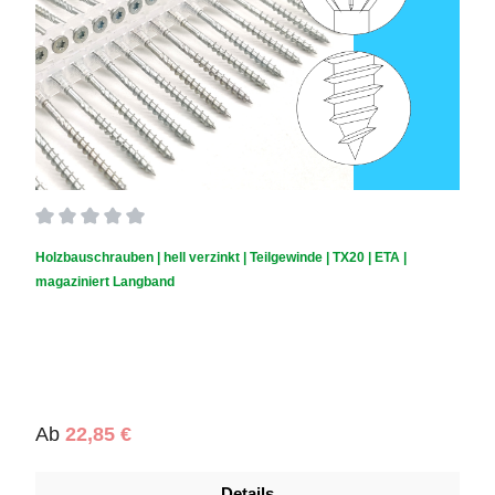
Durchschnittliche Bewertung von 0 von 5 Sternen
Holzbauschrauben | hell verzinkt | Teilgewinde | TX20 | ETA |
magaziniert Langband
Regulärer Preis:
Ab
22,85 €
Details