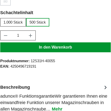
80
(Diese Option ist zurzeit nicht verfügbar.)
auswählen
Schachtelinhalt
1.000 Stück
500 Stück
Produkt Anzahl: Gib den gewünschten Wert ein
In den Warenkorb
Produktnummer:
12S31H-40055
EAN:
4250496719191
Beschreibung
adunox® FunktionsgarantieWir garantieren Ihnen eine
einwandfreie Funktion unserer Magazinschrauben in
allen Magazinschraube…
Mehr