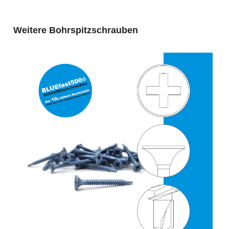
Produktgalerie überspringen
Weitere Bohrspitzschrauben