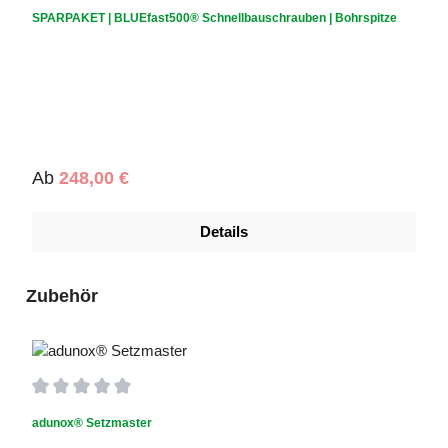
Durchschnittliche Bewertung von 0 von 5 Sternen
SPARPAKET | BLUEfast500® Schnellbauschrauben | Bohrspitze
Regulärer Preis:
Ab
248,00 €
Details
Produktgalerie überspringen
Zubehör
Durchschnittliche Bewertung von 0 von 5 Sternen
adunox® Setzmaster