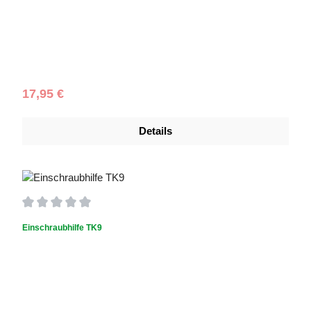
Regulärer Preis:
17,95 €
Details
Durchschnittliche Bewertung von 0 von 5 Sternen
Einschraubhilfe TK9