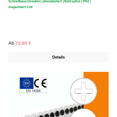
Schnellbauschrauben | phosphatiert | Bohrspitze | PH2 |
magaziniert Coil
Regulärer Preis:
Ab
72,65 €
Details