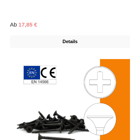
Regulärer Preis:
Ab
17,85 €
Details