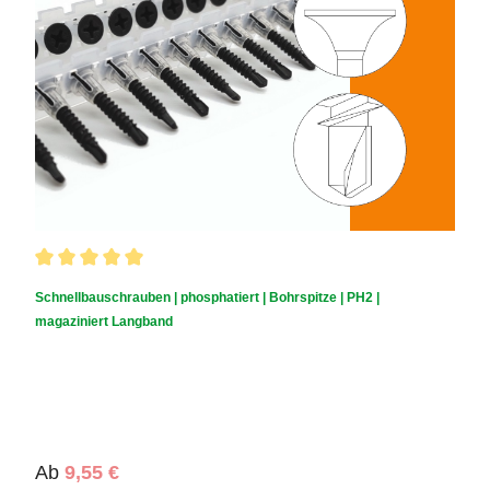
Durchschnittliche Bewertung von 5 von 5 Sternen
Schnellbauschrauben | phosphatiert | Bohrspitze | PH2 |
magaziniert Langband
Regulärer Preis:
Ab
9,55 €