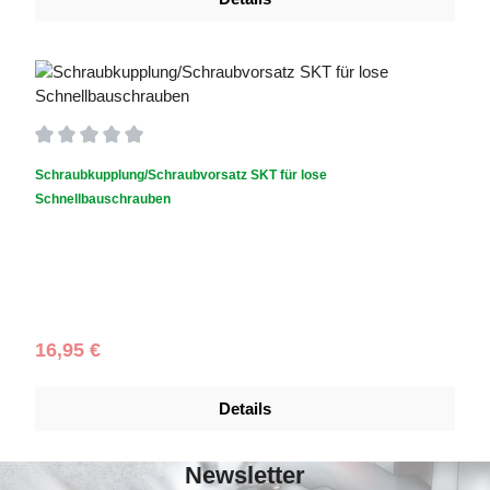
Durchschnittliche Bewertung von 0 von 5 Sternen
Schraubkupplung/Schraubvorsatz SKT für lose
Schnellbauschrauben
Regulärer Preis:
16,95 €
Details
Newsletter