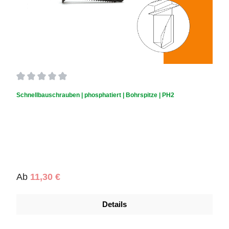
Durchschnittliche Bewertung von 0 von 5 Sternen
Schnellbauschrauben | phosphatiert | Bohrspitze | PH2
Regulärer Preis:
Ab
11,30 €
Details