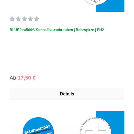
Durchschnittliche Bewertung von 0 von 5 Sternen
BLUEfast500® Schnellbauschrauben | Bohrspitze | PH2
Regulärer Preis:
Ab
17,50 €
Details