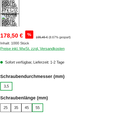
Verkaufspreis:
%
178,50 €
Regulärer Preis:
195,45 €
(8.67% gespart)
Inhalt:
1000 Stück
Preise inkl. MwSt. zzgl. Versandkosten
Sofort verfügbar, Lieferzeit: 1-2 Tage
auswählen
Schraubendurchmesser (mm)
3,5
auswählen
Schraubenlänge (mm)
25
35
45
55