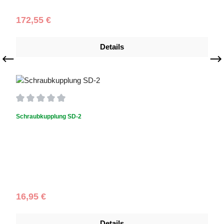
Regulärer Preis:
172,55 €
Details
Durchschnittliche Bewertung von 0 von 5 Sternen
Schraubkupplung SD-2
Regulärer Preis:
16,95 €
Details