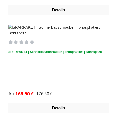
Details
Durchschnittliche Bewertung von 0 von 5 Sternen
SPARPAKET | Schnellbauschrauben | phosphatiert | Bohrspitze
Regulärer Preis:
Verkaufspreis:
Ab
166,50 €
176,50 €
Details