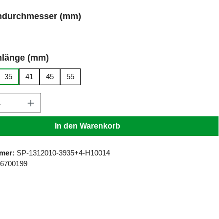
auswählen
ndurchmesser (mm)
auswählen
nlänge (mm)
35
41
45
55
Anzahl: Gib den gewünschten Wert ein ode
In den Warenkorb
mer:
SP-1312010-3935+4-H10014
96700199