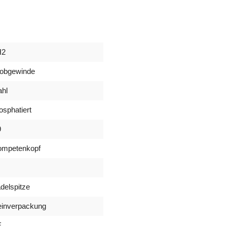
H2
obgewinde
ahl
osphatiert
9
ompetenkopf
delspitze
einverpackung
E