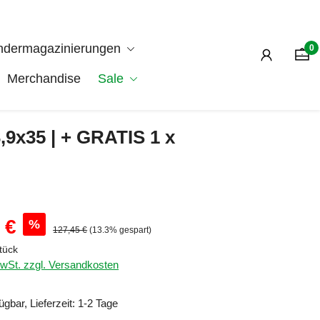
ndermagazinierungen
0
Merchandise
Sale
,9x35 | + GRATIS 1 x
:
 €
%
Regulärer Preis:
127,45 €
(13.3% gespart)
tück
MwSt. zzgl. Versandkosten
ügbar, Lieferzeit: 1-2 Tage