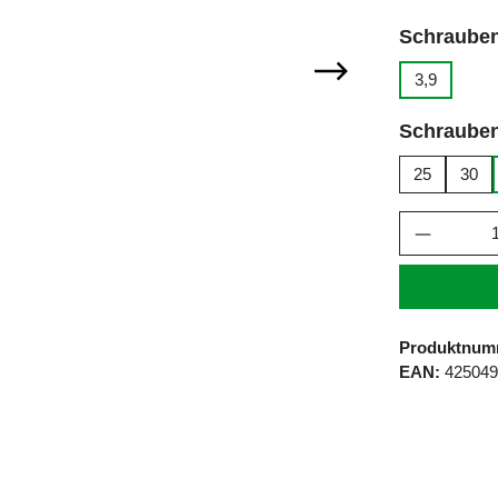
Schraube
3,9
Schraube
25
30
Produkt 
Produktnum
EAN:
42504