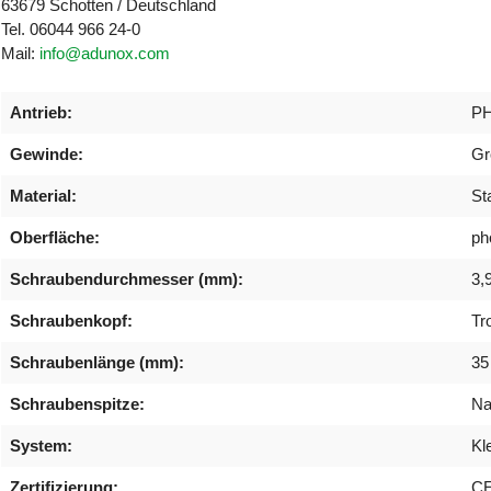
63679 Schotten / Deutschland
Tel. 06044 966 24-0
Mail:
info@adunox.com
Antrieb:
P
Gewinde:
Gr
Material:
St
Oberfläche:
ph
Schraubendurchmesser (mm):
3,
Schraubenkopf:
Tr
Schraubenlänge (mm):
35
Schraubenspitze:
Na
System:
Kl
Zertifizierung:
C