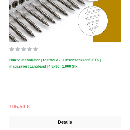
Durchschnittliche Bewertung von 0 von 5 Sternen
Holzbauschrauben | rostfrei A2 | Linsensenkkopf | ETA |
magaziniert Langband | 4,5x30 | 1.000 Stk
Schraubendurchmesser (mm):
4,5
|
Schraubenlänge (mm):
30
|
Schachtelinhalt:
1.000 Stück
Regulärer Preis:
105,50 €
Details