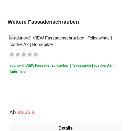
Produktgalerie überspringen
Weitere Fassadenschrauben
Durchschnittliche Bewertung von 0 von 5 Sternen
adunox®-VIEW Fassadenschrauben | Teilgewinde | rostfrei A2 |
Bohrspitze
Regulärer Preis:
Ab
30,35 €
Details