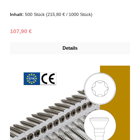
Schraubendurchmesser (mm):
4,5
|
Schraubenlänge (mm):
70
Inhalt:
500 Stück
(215,80 € / 1000 Stück)
Regulärer Preis:
107,90 €
Details