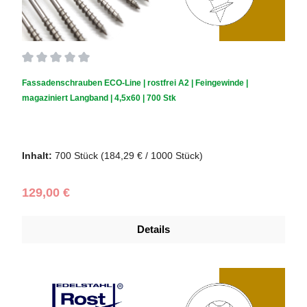
Durchschnittliche Bewertung von 0 von 5 Sternen
Fassadenschrauben ECO-Line | rostfrei A2 | Feingewinde |
magaziniert Langband | 4,5x60 | 700 Stk
Schraubendurchmesser (mm):
4,5
|
Schraubenlänge (mm):
60
Inhalt:
700 Stück
(184,29 € / 1000 Stück)
Regulärer Preis:
129,00 €
Details