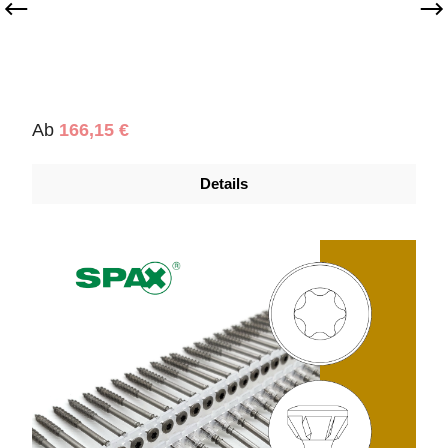
Regulärer Preis:
Ab
166,15 €
Details