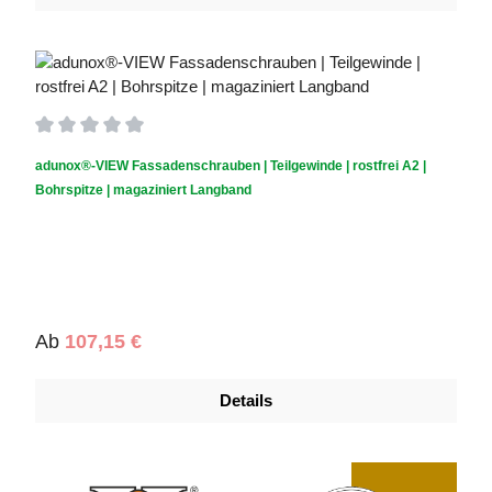
Durchschnittliche Bewertung von 0 von 5 Sternen
adunox®-VIEW Fassadenschrauben | Teilgewinde | rostfrei A2 |
Bohrspitze | magaziniert Langband
Regulärer Preis:
Ab
107,15 €
Details