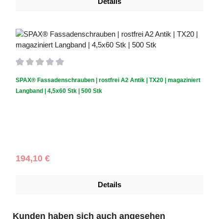
Details
Durchschnittliche Bewertung von 0 von 5 Sternen
SPAX® Fassadenschrauben | rostfrei A2 Antik | TX20 | magaziniert
Langband | 4,5x60 Stk | 500 Stk
Schraubendurchmesser (mm):
4,5
|
Schraubenlänge (mm):
60
Regulärer Preis:
194,10 €
Details
Produktgalerie überspringen
Kunden haben sich auch angesehen