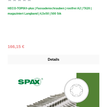
Durchschnittliche Bewertung von 0 von 5 Sternen
HECO-TOPIX®-plus | Fassadenschrauben | rostfrei A2 | TX20 |
magaziniert Langband | 4,5x50 | 500 Stk
Schraubendurchmesser (mm):
4,5
|
Schraubenlänge (mm):
50
|
Schachtelinhalt:
500 Stück
Regulärer Preis:
166,15 €
Details