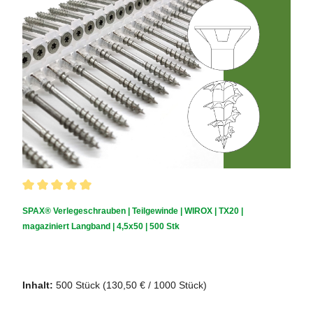
Durchschnittliche Bewertung von 5 von 5 Sternen
SPAX® Verlegeschrauben | Teilgewinde | WIROX | TX20 |
magaziniert Langband | 4,5x50 | 500 Stk
Schraubendurchmesser (mm):
4,5
|
Schraubenlänge (mm):
50
Inhalt:
500 Stück
(130,50 € / 1000 Stück)