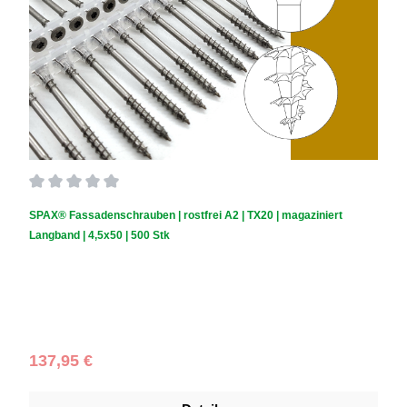
Durchschnittliche Bewertung von 0 von 5 Sternen
SPAX® Fassadenschrauben | rostfrei A2 | TX20 | magaziniert
Langband | 4,5x50 | 500 Stk
Schraubendurchmesser (mm):
4,5
|
Schraubenlänge (mm):
50
Regulärer Preis:
137,95 €