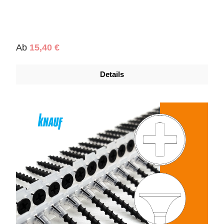
Regulärer Preis:
Ab
15,40 €
Details