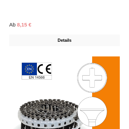
Regulärer Preis:
Ab
8,15 €
Details