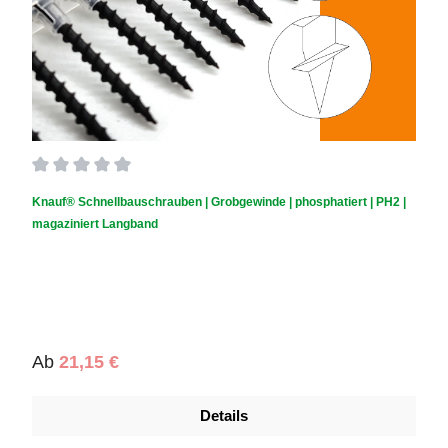
Durchschnittliche Bewertung von 0 von 5 Sternen
Knauf® Schnellbauschrauben | Grobgewinde | phosphatiert | PH2 |
magaziniert Langband
Regulärer Preis:
Ab
21,15 €
Details