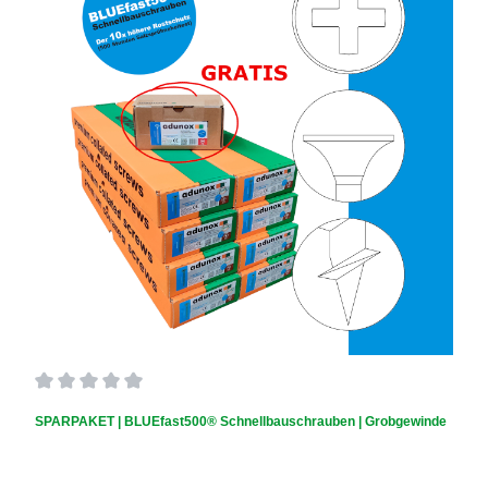
Durchschnittliche Bewertung von 0 von 5 Sternen
SPARPAKET | BLUEfast500® Schnellbauschrauben | Grobgewinde