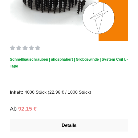
Durchschnittliche Bewertung von 0 von 5 Sternen
Schnellbauschrauben | phosphatiert | Grobgewinde | System Coil U-
Tape
Inhalt:
4000 Stück
(22,96 € / 1000 Stück)
Regulärer Preis:
Ab
92,15 €
Details