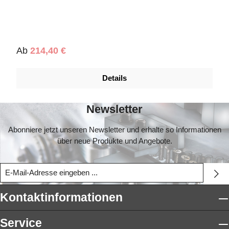
Regulärer Preis:
Ab
214,40 €
Details
Newsletter
Abonniere jetzt unseren Newsletter und erhalte so Informationen
über neue Produkte und Angebote.
Kontaktinformationen
Service