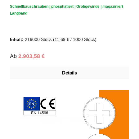
Durchschnittliche Bewertung von 0 von 5 Sternen
Schnellbauschrauben | phosphatiert | Grobgewinde | magaziniert
Langband
Inhalt:
216000 Stück
(11,69 € / 1000 Stück)
Regulärer Preis:
Ab
2.903,58 €
Details