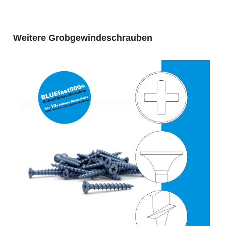
Produktgalerie überspringen
Weitere Grobgewindeschrauben