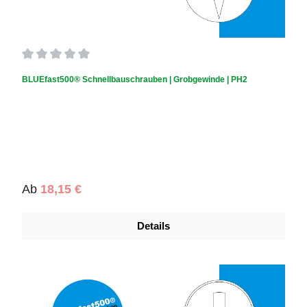
Durchschnittliche Bewertung von 0 von 5 Sternen
BLUEfast500® Schnellbauschrauben | Grobgewinde | PH2
Regulärer Preis:
Ab
18,15 €
Details