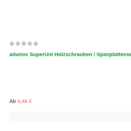
Durchschnittliche Bewertung von 0 von 5 Sternen
adunox SuperUni Holzschrauben / Spanplattensc
Regulärer Preis:
Ab
4,46 €