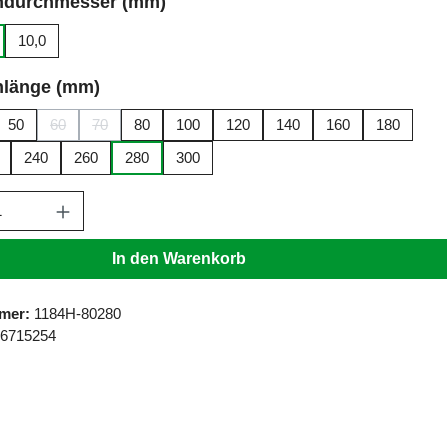
auswählen
ndurchmesser (mm)
10,0
auswählen
nlänge (mm)
50
60
70
80
100
120
140
160
180
n ist zurzeit nicht verfügbar.)
(Diese Option ist zurzeit nicht verfügbar.)
(Diese Option ist zurzeit nicht verfügbar.)
240
260
280
300
Anzahl: Gib den gewünschten Wert ein ode
In den Warenkorb
mer:
1184H-80280
96715254