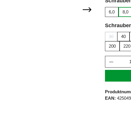
Schraube
6,0
8,0
Schraube
30
40
(Diese Optio
200
220
Produkt 
Produktnum
EAN:
42504