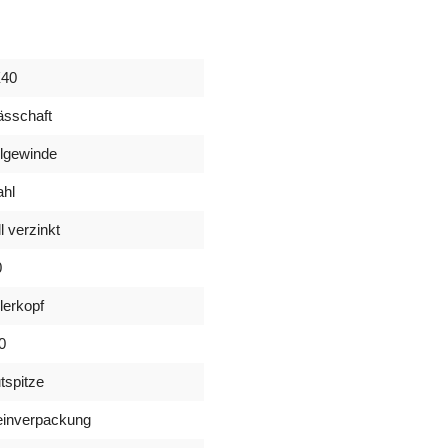
40
ässchaft
ilgewinde
ahl
l verzinkt
0
llerkopf
0
tspitze
einverpackung