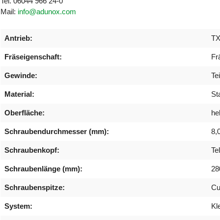
Tel. 06044 966 24-0
Mail:
info@adunox.com
Antrieb:
TX
Fräseigenschaft:
Fr
Gewinde:
Te
Material:
St
Oberfläche:
hel
Schraubendurchmesser (mm):
8,
Schraubenkopf:
Te
Schraubenlänge (mm):
28
Schraubenspitze:
Cu
System:
Kl