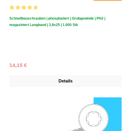
Durchschnittliche Bewertung von 4.85 von 5 Sternen
Schnellbauschrauben | phosphatiert | Grobgewinde | PH2 |
magaziniert Langband | 3,9x25 | 1.000 Stk
Schraubendurchmesser (mm):
3,9
|
Schraubenlänge (mm):
25
|
Schachtelinhalt:
1.000 Stück
Regulärer Preis:
14,15 €
Details