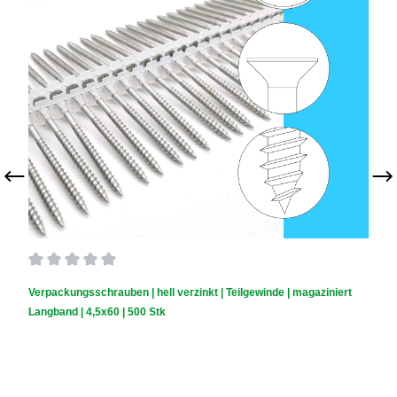
Durchschnittliche Bewertung von 0 von 5 Sternen
Verpackungsschrauben | hell verzinkt | Teilgewinde | magaziniert
Langband | 4,5x60 | 500 Stk
Schraubendurchmesser (mm):
4,5
|
Schraubenlänge (mm):
60
|
Schachtelinhalt:
500 Stück