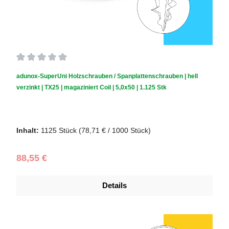
Durchschnittliche Bewertung von 0 von 5 Sternen
adunox-SuperUni Holzschrauben / Spanplattenschrauben | hell
verzinkt | TX25 | magaziniert Coil | 5,0x50 | 1.125 Stk
Schraubendurchmesser (mm):
5,0
|
Schraubenlänge (mm):
50
Inhalt:
1125 Stück
(78,71 € / 1000 Stück)
Regulärer Preis:
88,55 €
Details