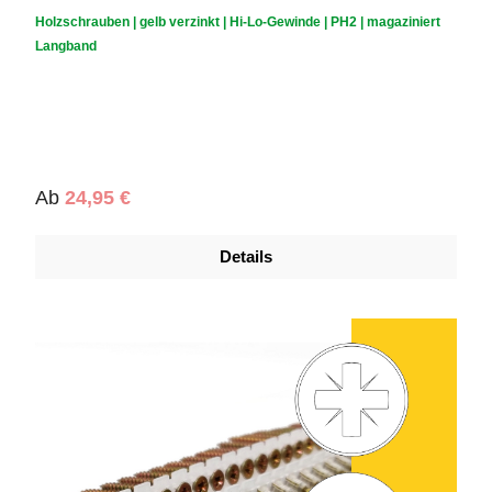
Durchschnittliche Bewertung von 0 von 5 Sternen
Holzschrauben | gelb verzinkt | Hi-Lo-Gewinde | PH2 | magaziniert
Langband
Regulärer Preis:
Ab
24,95 €
Details