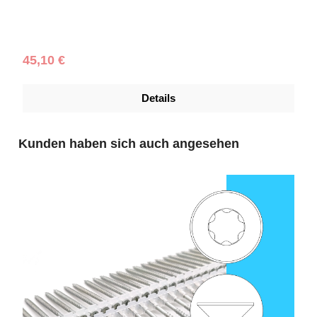
Schraubendurchmesser (mm):
4,5
|
Schraubenlänge (mm):
60
|
Schachtelinhalt:
1.000 Stück
Regulärer Preis:
45,10 €
Details
Produktgalerie überspringen
Kunden haben sich auch angesehen