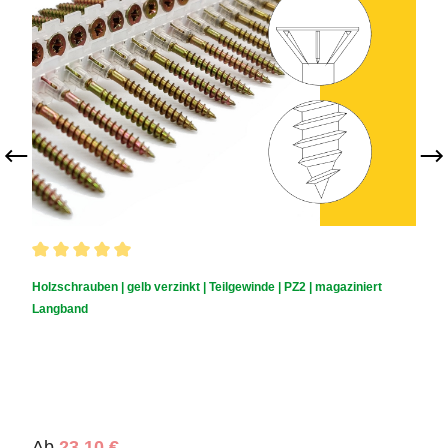
Durchschnittliche Bewertung von 5 von 5 Sternen
Holzschrauben | gelb verzinkt | Teilgewinde | PZ2 | magaziniert
Langband
Regulärer Preis:
Ab
23,10 €