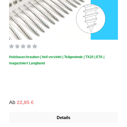
Durchschnittliche Bewertung von 0 von 5 Sternen
Holzbauschrauben | hell verzinkt | Teilgewinde | TX20 | ETA |
magaziniert Langband
Regulärer Preis:
Ab
22,85 €
Details