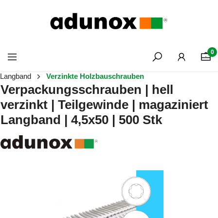
Zum Hauptinhalt springen
0
Langband
Verzinkte Holzbauschrauben
Verpackungsschrauben | hell
verzinkt | Teilgewinde | magaziniert
Langband | 4,5x50 | 500 Stk
Bildergalerie überspringen