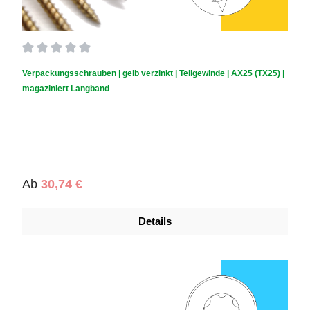
Durchschnittliche Bewertung von 0 von 5 Sternen
Verpackungsschrauben | gelb verzinkt | Teilgewinde | AX25 (TX25) |
magaziniert Langband
Regulärer Preis:
Ab
30,74 €
Details