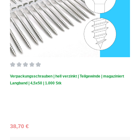
Durchschnittliche Bewertung von 0 von 5 Sternen
Verpackungsschrauben | hell verzinkt | Teilgewinde | magaziniert
Langband | 4,5x50 | 1.000 Stk
Schraubendurchmesser (mm):
4,5
|
Schraubenlänge (mm):
50
|
Schachtelinhalt:
1.000 Stück
Regulärer Preis:
38,70 €