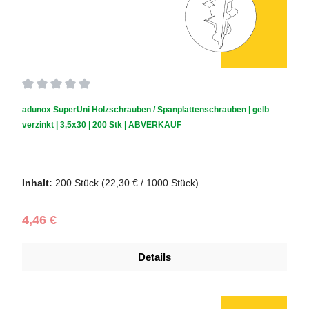
Durchschnittliche Bewertung von 0 von 5 Sternen
adunox SuperUni Holzschrauben / Spanplattenschrauben | gelb
verzinkt | 3,5x30 | 200 Stk | ABVERKAUF
Schraubendurchmesser (mm):
3,5
|
Schraubenlänge (mm):
30
Inhalt:
200 Stück
(22,30 € / 1000 Stück)
Regulärer Preis:
4,46 €
Details