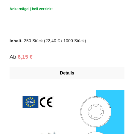
Durchschnittliche Bewertung von 0 von 5 Sternen
Ankernägel | hell verzinkt
Inhalt:
250 Stück
(22,40 € / 1000 Stück)
Regulärer Preis:
Ab
6,15 €
Details