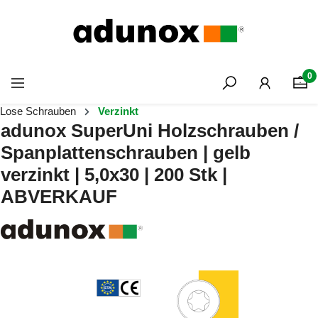
Zum Hauptinhalt springen
0
Lose Schrauben
Verzinkt
adunox SuperUni Holzschrauben /
Spanplattenschrauben | gelb
verzinkt | 5,0x30 | 200 Stk |
ABVERKAUF
Bildergalerie überspringen