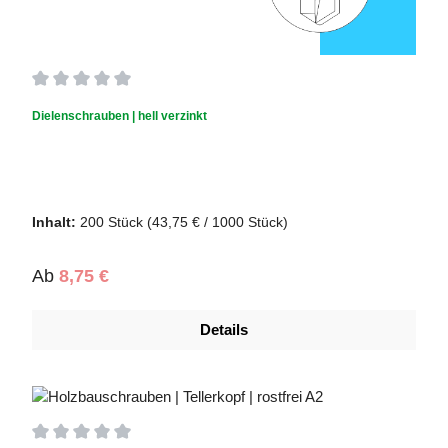
Durchschnittliche Bewertung von 0 von 5 Sternen
Dielenschrauben | hell verzinkt
Inhalt:
200 Stück
(43,75 € / 1000 Stück)
Regulärer Preis:
Ab
8,75 €
Details