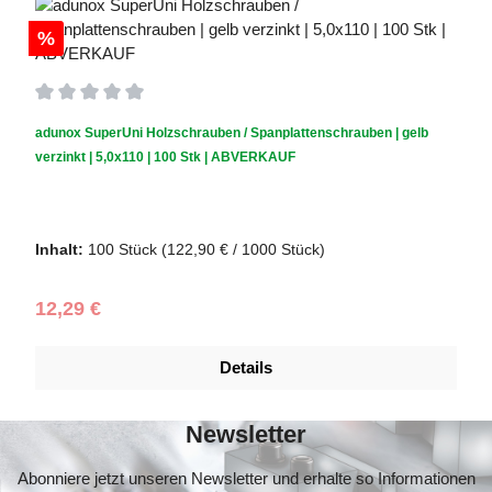
%
Durchschnittliche Bewertung von 0 von 5 Sternen
adunox SuperUni Holzschrauben / Spanplattenschrauben | gelb
verzinkt | 5,0x110 | 100 Stk | ABVERKAUF
Schraubendurchmesser (mm):
5,0
|
Schraubenlänge (mm):
110
Inhalt:
100 Stück
(122,90 € / 1000 Stück)
Regulärer Preis:
12,29 €
Details
Newsletter
Abonniere jetzt unseren Newsletter und erhalte so Informationen