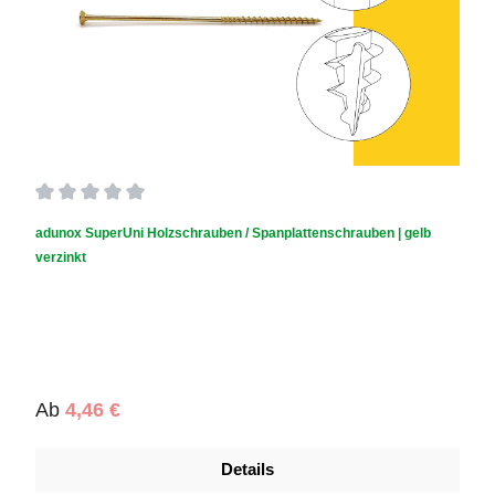
Durchschnittliche Bewertung von 0 von 5 Sternen
adunox SuperUni Holzschrauben / Spanplattenschrauben | gelb
verzinkt
Regulärer Preis:
Ab
4,46 €
Details