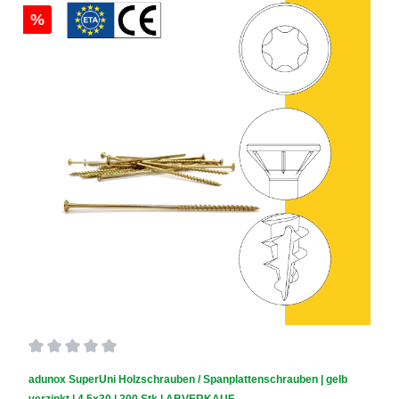
%
Durchschnittliche Bewertung von 0 von 5 Sternen
adunox SuperUni Holzschrauben / Spanplattenschrauben | gelb
verzinkt | 4,5x30 | 200 Stk | ABVERKAUF