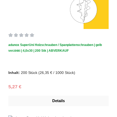
Durchschnittliche Bewertung von 0 von 5 Sternen
adunox SuperUni Holzschrauben / Spanplattenschrauben | gelb
verzinkt | 4,0x30 | 200 Stk | ABVERKAUF
Schraubendurchmesser (mm):
4,0
|
Schraubenlänge (mm):
30
Inhalt:
200 Stück
(26,35 € / 1000 Stück)
Regulärer Preis:
5,27 €
Details