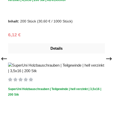
Schraubendurchmesser (mm):
4,5
|
Schraubenlänge (mm):
30
Inhalt:
200 Stück
(30,60 € / 1000 Stück)
Regulärer Preis:
6,12 €
Details
Durchschnittliche Bewertung von 0 von 5 Sternen
SuperUni Holzbauschrauben | Teilgewinde | hell verzinkt | 3,5x16 |
200 Stk
Schraubendurchmesser (mm):
3,5
|
Schraubenlänge (mm):
16