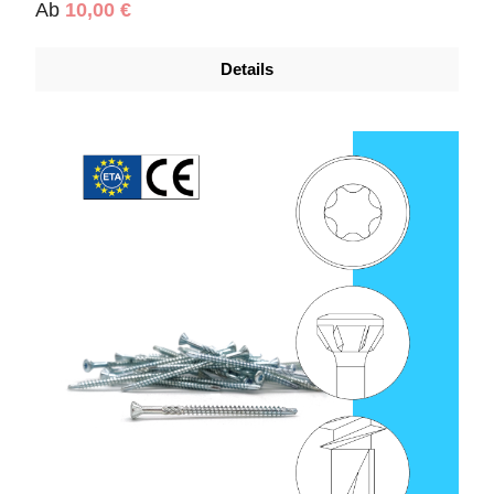
Regulärer Preis:
Ab
10,00 €
Details