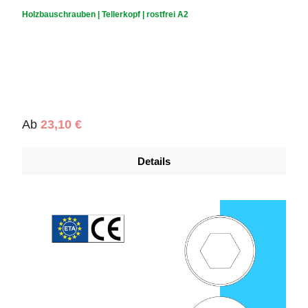
Durchschnittliche Bewertung von 0 von 5 Sternen
Holzbauschrauben | Tellerkopf | rostfrei A2
Regulärer Preis:
Ab
23,10 €
Details