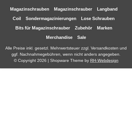
Magazinschrauben
Magazinschrauber
Langband
Coil
Sondermagazinierungen
Lose Schrauben
Bits für Magazinschrauber
Zubehör
Marken
Merchandise
Sale
Alle Preise inkl. gesetzl. Mehrwertsteuer zzgl.
Versandkosten
und
ggf. Nachnahmegebühren, wenn nicht anders angegeben.
© Copyright 2026 | Shopware Theme by
RH-Webdesign