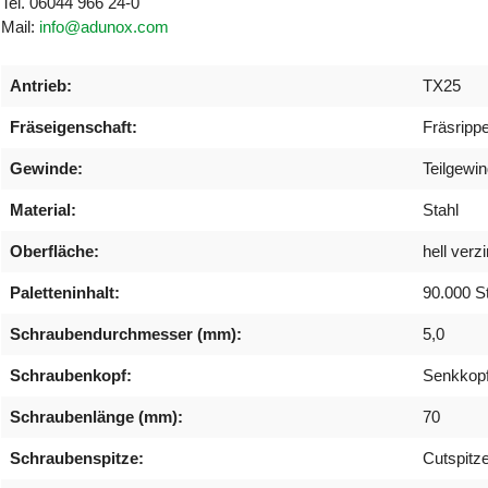
Tel. 06044 966 24-0
Mail:
info@adunox.com
Antrieb:
TX25
Fräseigenschaft:
Fräsripp
Gewinde:
Teilgewi
Material:
Stahl
Oberfläche:
hell verzi
Paletteninhalt:
90.000 S
Schraubendurchmesser (mm):
5,0
Schraubenkopf:
Senkkop
Schraubenlänge (mm):
70
Schraubenspitze:
Cutspitz