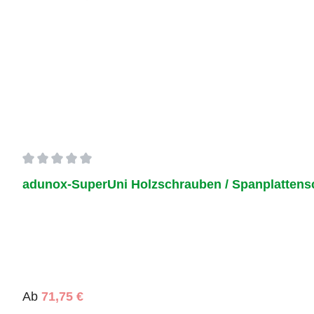
Durchschnittliche Bewertung von 0 von 5 Sternen
adunox-SuperUni Holzschrauben / Spanplattenschr
Regulärer Preis:
Ab
71,75 €