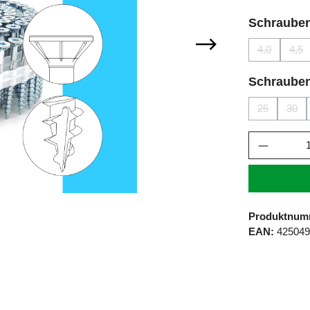
Schraube
4,0
4,5
(Diese Optio
(Di
Schraube
25
30
(Diese Optio
(Die
Produkt 
Produktnum
EAN:
425049