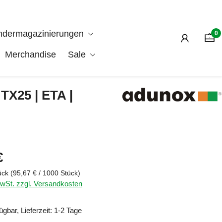
ndermagazinierungen
0
Merchandise
Sale
TX25 | ETA |
is:
€
ück
(95,67 € / 1000 Stück)
MwSt. zzgl. Versandkosten
ügbar, Lieferzeit: 1-2 Tage