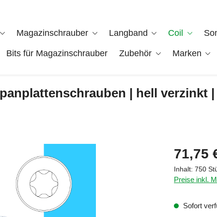
Magazinschrauber
Langband
Coil
So
Bits für Magazinschrauber
Zubehör
Marken
nplattenschrauben | hell verzinkt | 
Regulärer Pre
71,75 
Inhalt:
750 St
Preise inkl. 
Sofort verf