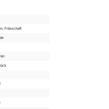
en, Frässchaft
nde
nkt
tück
f
e