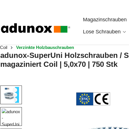
Zum Hauptinhalt springen
Magazinschrauben
Lose Schrauben
Coil
Verzinkte Holzbauschrauben
adunox-SuperUni Holzschrauben / Spa
magaziniert Coil | 5,0x70 | 750 Stk
Bildergalerie überspringen