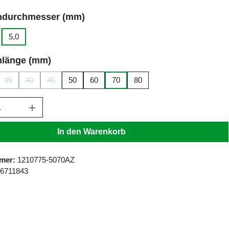
auswählen
ndurchmesser (mm)
5,0
n ist zurzeit nicht verfügbar.)
ese Option ist zurzeit nicht verfügbar.)
auswählen
nlänge (mm)
35
40
45
50
60
70
80
n ist zurzeit nicht verfügbar.)
se Option ist zurzeit nicht verfügbar.)
(Diese Option ist zurzeit nicht verfügbar.)
(Diese Option ist zurzeit nicht verfügbar.)
(Diese Option ist zurzeit nicht verfügbar.)
Anzahl: Gib den gewünschten Wert ein ode
In den Warenkorb
mer:
1210775-5070AZ
6711843