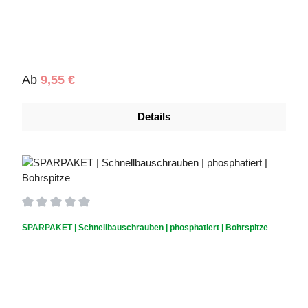
Regulärer Preis:
Ab
9,55 €
Details
Durchschnittliche Bewertung von 0 von 5 Sternen
SPARPAKET | Schnellbauschrauben | phosphatiert | Bohrspitze