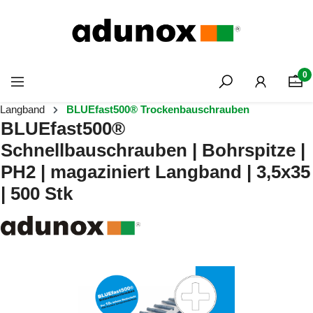
Zum Hauptinhalt springen
0
Langband
BLUEfast500® Trockenbauschrauben
BLUEfast500®
Schnellbauschrauben | Bohrspitze |
PH2 | magaziniert Langband | 3,5x35
| 500 Stk
Bildergalerie überspringen