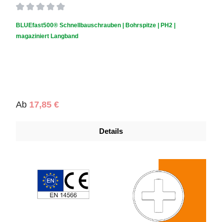
Durchschnittliche Bewertung von 0 von 5 Sternen
BLUEfast500® Schnellbauschrauben | Bohrspitze | PH2 |
magaziniert Langband
Regulärer Preis:
Ab
17,85 €
Details