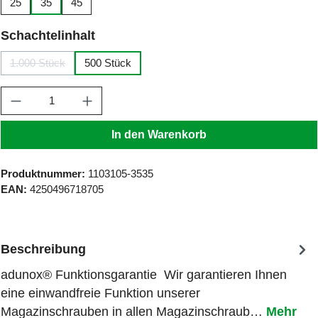
25
35
45
auswählen
Schachtelinhalt
1.000 Stück
500 Stück
(Diese Option ist zurzeit nicht verfügbar.)
Produkt Anzahl: Gib den gewünschten Wert ein
In den Warenkorb
Produktnummer:
1103105-3535
EAN:
4250496718705
Beschreibung
adunox® Funktionsgarantie Wir garantieren Ihnen
eine einwandfreie Funktion unserer
Magazinschrauben in allen Magazinschraub…
Mehr