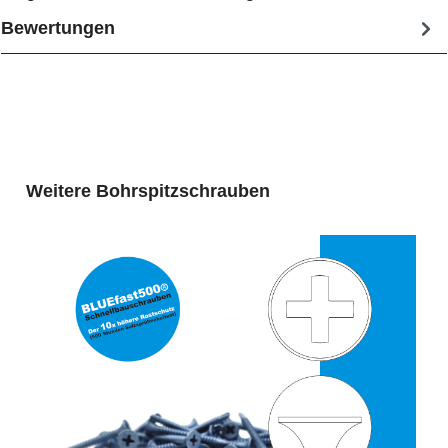
Bewertungen
Produktgalerie überspringen
Weitere Bohrspitzschrauben