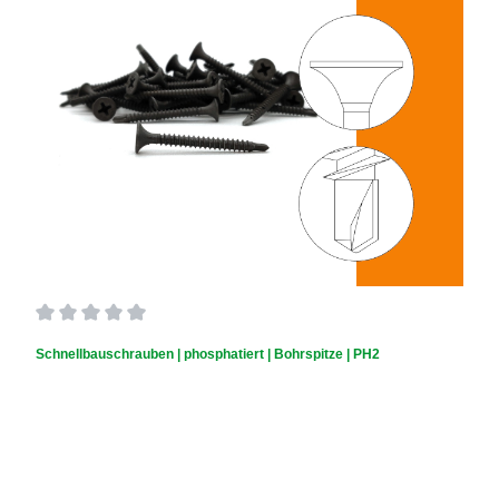
Durchschnittliche Bewertung von 0 von 5 Sternen
Schnellbauschrauben | phosphatiert | Bohrspitze | PH2