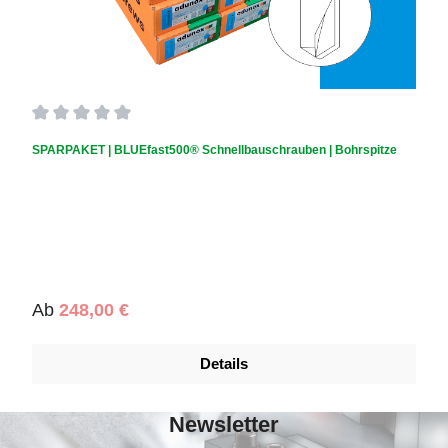
Durchschnittliche Bewertung von 0 von 5 Sternen
SPARPAKET | BLUEfast500® Schnellbauschrauben | Bohrspitze
Regulärer Preis:
Ab
248,00 €
Details
Newsletter