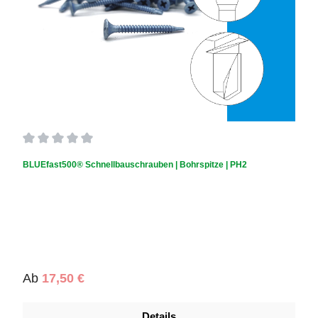
Durchschnittliche Bewertung von 0 von 5 Sternen
BLUEfast500® Schnellbauschrauben | Bohrspitze | PH2
Regulärer Preis:
Ab
17,50 €
Details