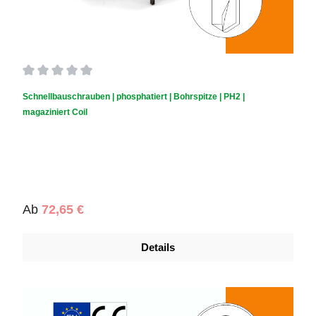
Durchschnittliche Bewertung von 0 von 5 Sternen
Schnellbauschrauben | phosphatiert | Bohrspitze | PH2 |
magaziniert Coil
Regulärer Preis:
Ab
72,65 €
Details