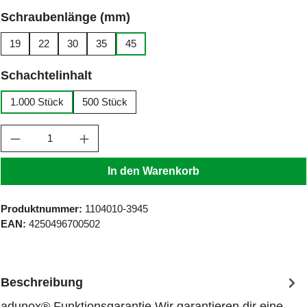
auswählen
Schraubenlänge (mm)
19
22
30
35
45
auswählen
Schachtelinhalt
1.000 Stück
500 Stück
Produkt Anzahl: Gib den gewünschten Wert ein
In den Warenkorb
Produktnummer:
1104010-3945
EAN:
4250496700502
Beschreibung
adunox® Funktionsgarantie Wir garantieren dir eine