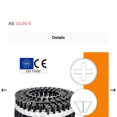
Regulärer Preis:
Ab
10,00 €
Details