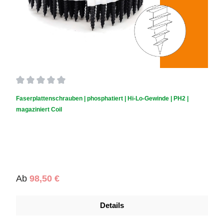
Durchschnittliche Bewertung von 0 von 5 Sternen
Faserplattenschrauben | phosphatiert | Hi-Lo-Gewinde | PH2 |
magaziniert Coil
Regulärer Preis:
Ab
98,50 €
Details