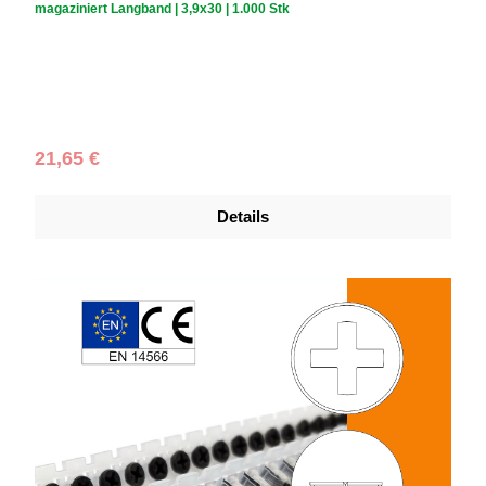
magaziniert Langband | 3,9x30 | 1.000 Stk
Schraubendurchmesser (mm):
3,9
|
Schraubenlänge (mm):
30
|
Schachtelinhalt:
1.000 Stück
Regulärer Preis:
21,65 €
Details