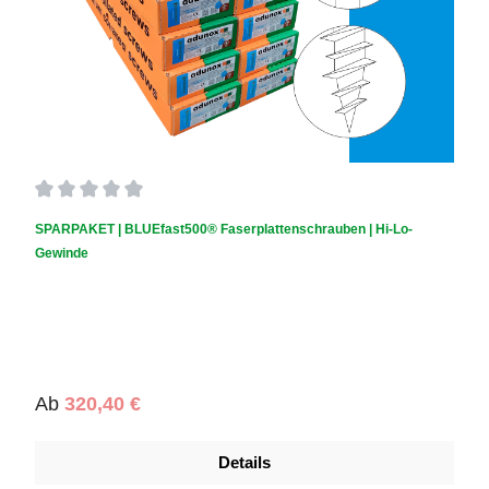
Durchschnittliche Bewertung von 0 von 5 Sternen
SPARPAKET | BLUEfast500® Faserplattenschrauben | Hi-Lo-
Gewinde
Regulärer Preis:
Ab
320,40 €
Details