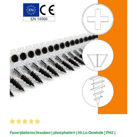
Durchschnittliche Bewertung von 5 von 5 Sternen
Faserplattenschrauben | phosphatiert | Hi-Lo-Gewinde | PH2 |