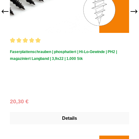
Durchschnittliche Bewertung von 5 von 5 Sternen
Faserplattenschrauben | phosphatiert | Hi-Lo-Gewinde | PH2 |
magaziniert Langband | 3,9x22 | 1.000 Stk
Schraubendurchmesser (mm):
3,9
|
Schraubenlänge (mm):
22
|
Schachtelinhalt:
1.000 Stück
Regulärer Preis:
20,30 €
Details