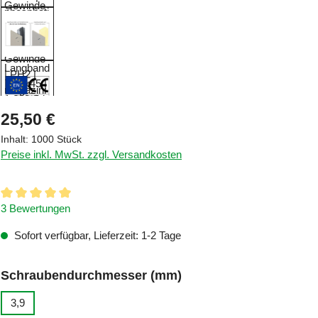
Regulärer Preis:
25,50 €
Inhalt:
1000 Stück
Preise inkl. MwSt. zzgl. Versandkosten
Durchschnittliche Bewertung von 5 von 5 Sternen
3 Bewertungen
Sofort verfügbar, Lieferzeit: 1-2 Tage
auswählen
Schraubendurchmesser (mm)
3,9