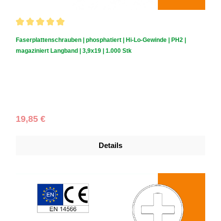
Durchschnittliche Bewertung von 5 von 5 Sternen
Faserplattenschrauben | phosphatiert | Hi-Lo-Gewinde | PH2 |
magaziniert Langband | 3,9x19 | 1.000 Stk
Schraubendurchmesser (mm):
3,9
|
Schraubenlänge (mm):
19
|
Schachtelinhalt:
1.000 Stück
Regulärer Preis:
19,85 €
Details