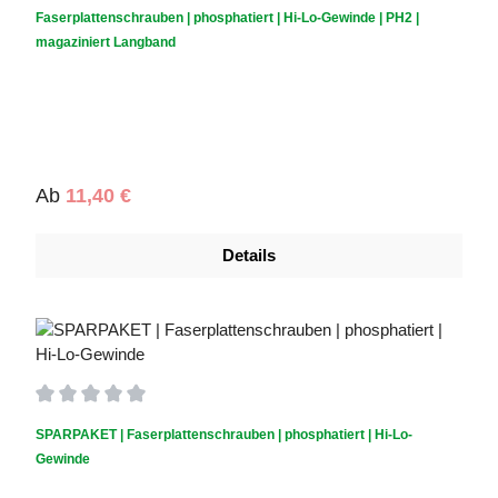
Durchschnittliche Bewertung von 5 von 5 Sternen
Faserplattenschrauben | phosphatiert | Hi-Lo-Gewinde | PH2 |
magaziniert Langband
Regulärer Preis:
Ab
11,40 €
Details
Durchschnittliche Bewertung von 0 von 5 Sternen
SPARPAKET | Faserplattenschrauben | phosphatiert | Hi-Lo-
Gewinde