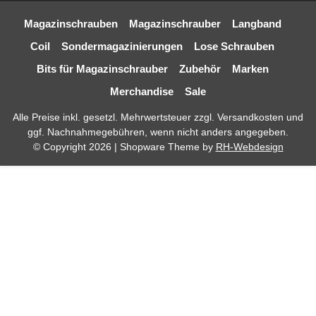
Magazinschrauben
Magazinschrauber
Langband
Coil
Sondermagazinierungen
Lose Schrauben
Bits für Magazinschrauber
Zubehör
Marken
Merchandise
Sale
Alle Preise inkl. gesetzl. Mehrwertsteuer zzgl.
Versandkosten
und
ggf. Nachnahmegebühren, wenn nicht anders angegeben.
© Copyright 2026 | Shopware Theme by
RH-Webdesign