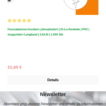
Durchschnittliche Bewertung von 5 von 5 Sternen
Faserplattenschrauben | phosphatiert | Hi-Lo-Gewinde | PH2 |
magaziniert Langband | 3,9x30 | 1.000 Stk
Schraubendurchmesser (mm):
3,9
|
Schraubenlänge (mm):
30
|
Schachtelinhalt:
1.000 Stück
Regulärer Preis:
21,65 €
Details
Newsletter
Abonniere jetzt unseren Newsletter und erhalte so Informationen