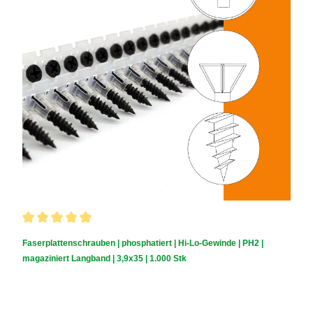
Durchschnittliche Bewertung von 5 von 5 Sternen
Faserplattenschrauben | phosphatiert | Hi-Lo-Gewinde | PH2 |
magaziniert Langband | 3,9x35 | 1.000 Stk
Schraubendurchmesser (mm):
3,9
|
Schraubenlänge (mm):
35
|