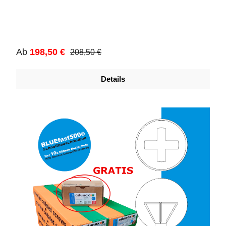
Regulärer Preis:
Verkaufspreis:
Ab
198,50 €
208,50 €
Details