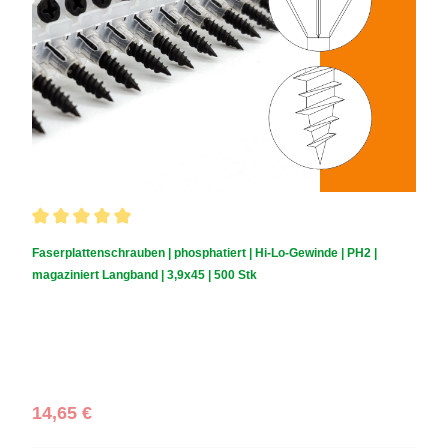
Durchschnittliche Bewertung von 5 von 5 Sternen
Faserplattenschrauben | phosphatiert | Hi-Lo-Gewinde | PH2 |
magaziniert Langband | 3,9x45 | 500 Stk
Schraubendurchmesser (mm):
3,9
|
Schraubenlänge (mm):
45
|
Schachtelinhalt:
500 Stück
Regulärer Preis:
14,65 €