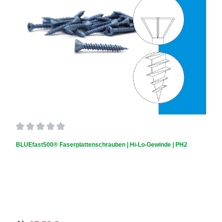
Durchschnittliche Bewertung von 0 von 5 Sternen
BLUEfast500® Faserplattenschrauben | Hi-Lo-Gewinde | PH2