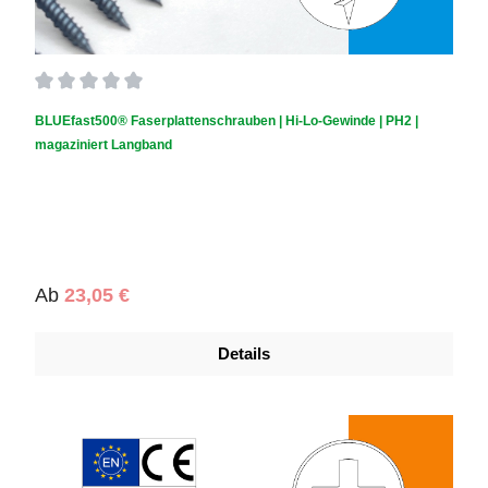
Durchschnittliche Bewertung von 0 von 5 Sternen
BLUEfast500® Faserplattenschrauben | Hi-Lo-Gewinde | PH2 |
magaziniert Langband
Regulärer Preis:
Ab
23,05 €
Details