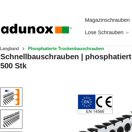
Zum Hauptinhalt springen
Magazinschrauben
Lose Schrauben
Langband
Phosphatierte Trockenbauschrauben
Schnellbauschrauben | phosphatiert 
500 Stk
Bildergalerie überspringen