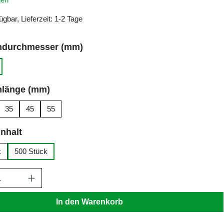
ügbar, Lieferzeit: 1-2 Tage
auswählen
ndurchmesser (mm)
n ist zurzeit nicht verfügbar.)
auswählen
nlänge (mm)
35
45
55
auswählen
nhalt
k
500 Stück
Anzahl: Gib den gewünschten Wert ein ode
In den Warenkorb