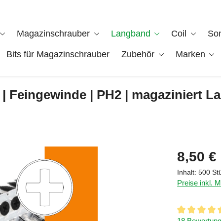
Magazinschrauber
Langband
Coil
So
Bits für Magazinschrauber
Zubehör
Marken
| Feingewinde | PH2 | magaziniert La
Regulärer Pre
8,50 €
Inhalt:
500 St
Preise inkl. 
Durchschnittl
18 Bewertun