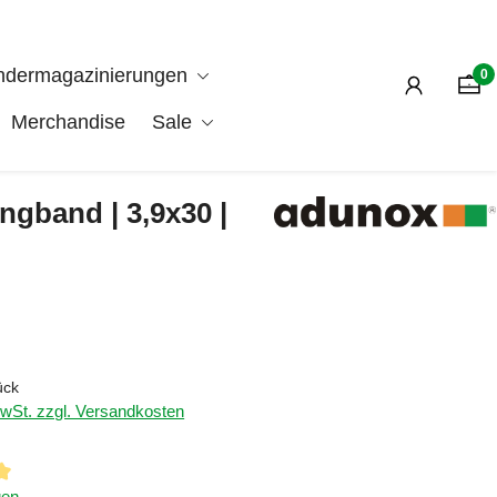
ndermagazinierungen
0
Merchandise
Sale
ngband | 3,9x30 |
is:
ück
MwSt. zzgl. Versandkosten
iche Bewertung von 5 von 5 Sternen
gen