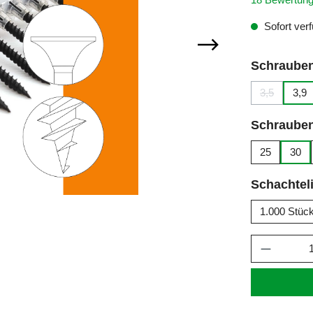
Sofort verf
Schraube
3,5
3,9
(Diese Optio
Schraube
25
30
Schachteli
1.000 Stüc
Produkt 