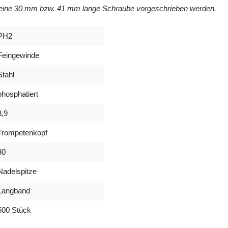
h eine 30 mm bzw. 41 mm lange Schraube vorgeschrieben werden.
PH2
Feingewinde
Stahl
phosphatiert
3,9
Trompetenkopf
30
Nadelspitze
Langband
500 Stück