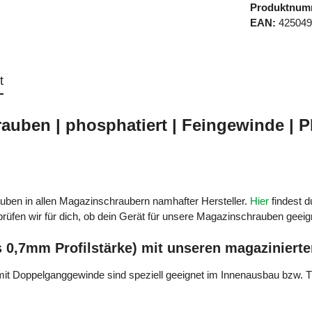
Produktnum
EAN:
42504
t
uben | phosphatiert | Feingewinde | PH
auben in allen Magazinschraubern namhafter Hersteller.
Hier
findest 
üfen wir für dich, ob dein Gerät für unsere Magazinschrauben geeigne
is 0,7mm Profilstärke) mit unseren magazinier
t Doppelganggewinde sind speziell geeignet im Innenausbau bzw. T