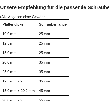
Unsere Empfehlung für die passende Schraub
(Alle Angaben ohne Gewähr)
Plattendicke
Schraubenlänge
10,0 mm
25 mm
12,5 mm
25 mm
15,0 mm
25 mm
20,0 mm
35 mm
25,0 mm
35 mm
12,5 mm x 2
35 mm
15,0 mm + 20,0 mm
45 mm
20,0 mm x 2
55 mm