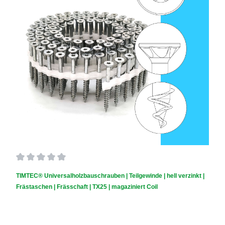
Durchschnittliche Bewertung von 0 von 5 Sternen
TIMTEC® Universalholzbauschrauben | Teilgewinde | hell verzinkt |
Frästaschen | Frässchaft | TX25 | magaziniert Coil