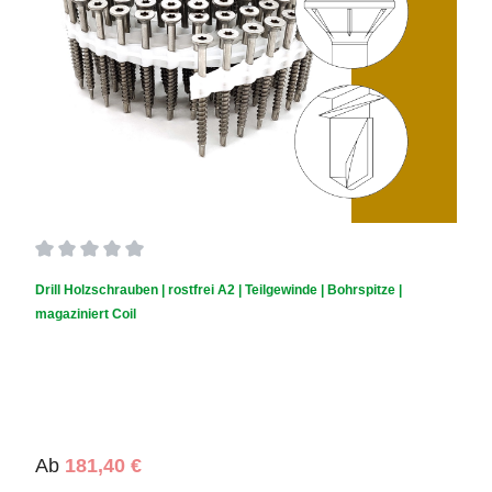
Durchschnittliche Bewertung von 0 von 5 Sternen
Drill Holzschrauben | rostfrei A2 | Teilgewinde | Bohrspitze |
magaziniert Coil
Regulärer Preis:
Ab
181,40 €