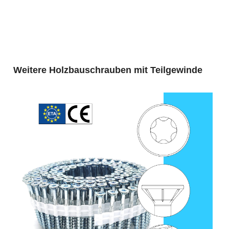
Produktgalerie überspringen
Weitere Holzbauschrauben mit Teilgewinde