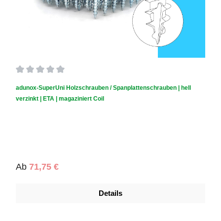
Durchschnittliche Bewertung von 0 von 5 Sternen
adunox-SuperUni Holzschrauben / Spanplattenschrauben | hell
verzinkt | ETA | magaziniert Coil
Regulärer Preis:
Ab
71,75 €
Details