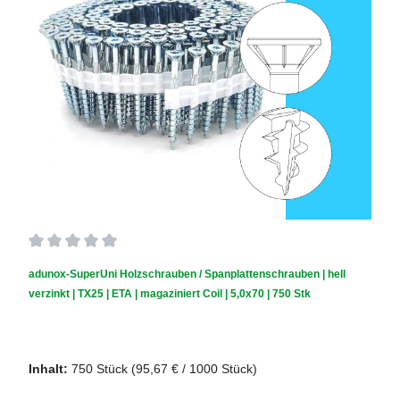
Durchschnittliche Bewertung von 0 von 5 Sternen
adunox-SuperUni Holzschrauben / Spanplattenschrauben | hell
verzinkt | TX25 | ETA | magaziniert Coil | 5,0x70 | 750 Stk
Schraubendurchmesser (mm):
5,0
|
Schraubenlänge (mm):
70
Inhalt:
750 Stück
(95,67 € / 1000 Stück)