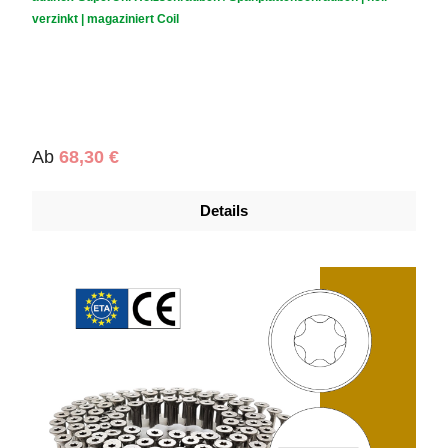
verzinkt | magaziniert Coil
Regulärer Preis:
Ab
68,30 €
Details