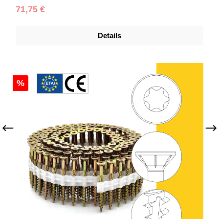
Regulärer Preis:
71,75 €
Details
%