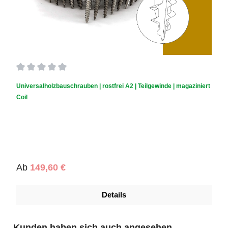
Durchschnittliche Bewertung von 0 von 5 Sternen
Universalholzbauschrauben | rostfrei A2 | Teilgewinde | magaziniert
Coil
Regulärer Preis:
Ab
149,60 €
Details
Produktgalerie überspringen
Kunden haben sich auch angesehen