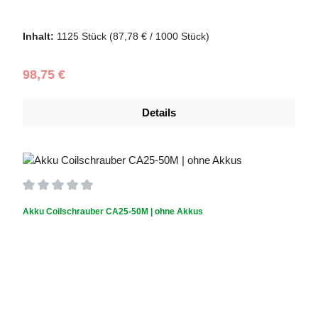
Schraubendurchmesser (mm):
5,0
|
Schraubenlänge (mm):
60
Inhalt:
1125 Stück
(87,78 € / 1000 Stück)
Regulärer Preis:
98,75 €
Details
Durchschnittliche Bewertung von 0 von 5 Sternen
Akku Coilschrauber CA25-50M | ohne Akkus
Akku inklusive?:
OHNE Akkus
|
Verlängerung:
Verlängerung
exklusive