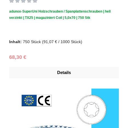
Durchschnittliche Bewertung von 0 von 5 Sternen
adunox-SuperUni Holzschrauben / Spanplattenschrauben | hell
verzinkt | TX25 | magaziniert Coil | 5,0x70 | 750 Stk
Schraubendurchmesser (mm):
5,0
|
Schraubenlänge (mm):
70
Inhalt:
750 Stück
(91,07 € / 1000 Stück)
Regulärer Preis:
68,30 €
Details