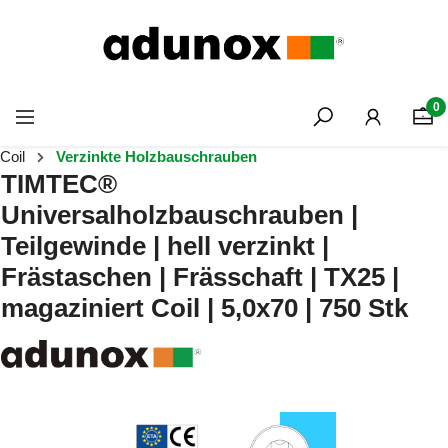
Zum Hauptinhalt springen
0
Coil
Verzinkte Holzbauschrauben
TIMTEC®
Universalholzbauschrauben |
Teilgewinde | hell verzinkt |
Frästaschen | Frässchaft | TX25 |
magaziniert Coil | 5,0x70 | 750 Stk
Bildergalerie überspringen