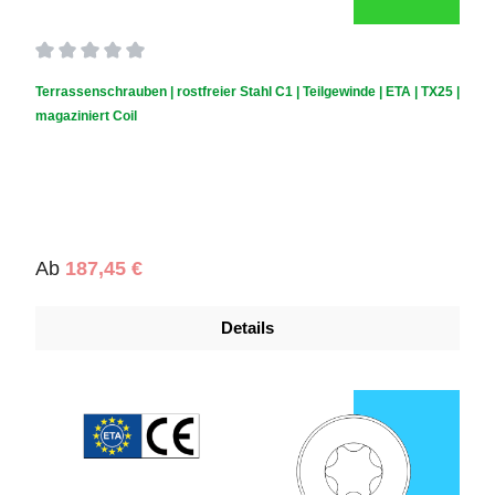
Durchschnittliche Bewertung von 0 von 5 Sternen
Terrassenschrauben | rostfreier Stahl C1 | Teilgewinde | ETA | TX25 |
magaziniert Coil
Regulärer Preis:
Ab
187,45 €
Details