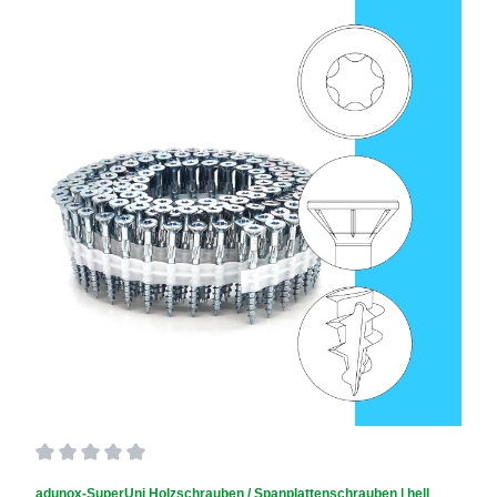
Durchschnittliche Bewertung von 0 von 5 Sternen
adunox-SuperUni Holzschrauben / Spanplattenschrauben | hell