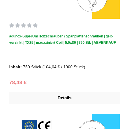
Durchschnittliche Bewertung von 0 von 5 Sternen
adunox-SuperUni Holzschrauben / Spanplattenschrauben | gelb
verzinkt | TX25 | magaziniert Coil | 5,0x80 | 750 Stk | ABVERKAUF
Schraubendurchmesser (mm):
5,0
|
Schraubenlänge (mm):
80
Inhalt:
750 Stück
(104,64 € / 1000 Stück)
Regulärer Preis:
78,48 €
Details