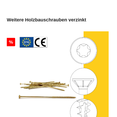
Produktgalerie überspringen
Weitere Holzbauschrauben verzinkt
%