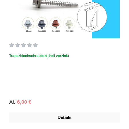
Durchschnittliche Bewertung von 0 von 5 Sternen
Trapezblechschrauben | hell verzinkt
Regulärer Preis:
Ab
6,00 €
Details