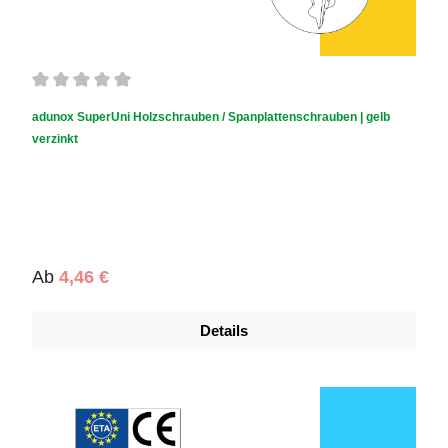
Durchschnittliche Bewertung von 0 von 5 Sternen
adunox SuperUni Holzschrauben / Spanplattenschrauben | gelb
verzinkt
Regulärer Preis:
Ab
4,46 €
Details