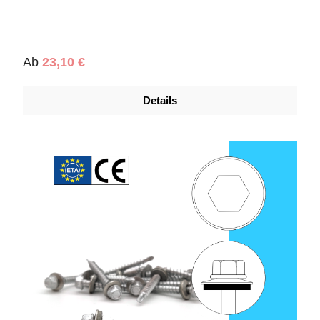
Regulärer Preis:
Ab
23,10 €
Details