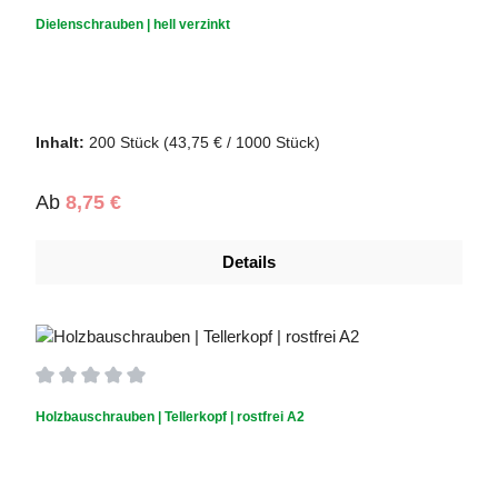
Durchschnittliche Bewertung von 0 von 5 Sternen
Dielenschrauben | hell verzinkt
Inhalt:
200 Stück
(43,75 € / 1000 Stück)
Regulärer Preis:
Ab
8,75 €
Details
Durchschnittliche Bewertung von 0 von 5 Sternen
Holzbauschrauben | Tellerkopf | rostfrei A2