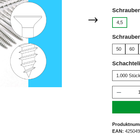
Schraube
4,5
Schraube
50
60
Schachteli
1.000 Stüc
Produkt 
Produktnum
EAN:
42504