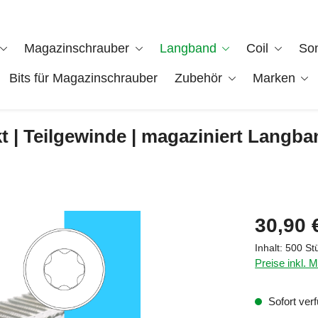
Magazinschrauber
Langband
Coil
So
Bits für Magazinschrauber
Zubehör
Marken
 | Teilgewinde | magaziniert Langban
Regulärer Pre
30,90 
Inhalt:
500 St
Preise inkl. 
Sofort verf