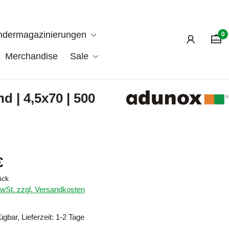
ndermagazinierungen
0
Merchandise
Sale
d | 4,5x70 | 500
is:
€
ück
MwSt. zzgl. Versandkosten
ügbar, Lieferzeit: 1-2 Tage