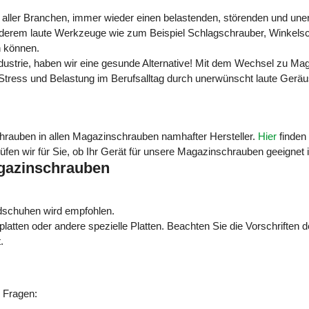
n aller Branchen,
immer wieder einen belastenden, störenden und un
nderem laute Werkzeuge wie zum Beispiel Schlagschrauber,
Winkelsch
en können.
dustrie,
haben wir eine gesunde Alternative!
Mit dem Wechsel zu Maga
Stress und Belastung im Berufsalltag durch unerwünscht laute Gerä
chrauben in allen Magazinschrauben namhafter Hersteller.
Hier
finden 
fen wir für Sie, ob Ihr Gerät für unsere Magazinschrauben geeignet is
agazinschrauben
.
dschuhen wird empfohlen.
platten oder andere spezielle Platten. Beachten Sie die Vorschriften de
.
n Fragen: