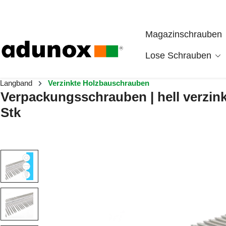
Zum Hauptinhalt springen
Magazinschrauben
Lose Schrauben
Langband
Verzinkte Holzbauschrauben
Verpackungsschrauben | hell verzinkt
Stk
Bildergalerie überspringen